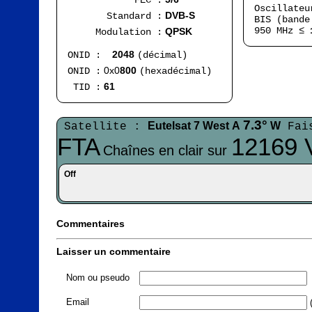
FEC :
Oscillate
DVB-S
Standard :
BIS (bande
950 MHz ≤
QPSK
Modulation :
2048
ONID :
(décimal)
0x0
800
ONID :
(hexadécimal)
61
TID :
7.3°
Eutelsat 7 West A
W
Satellite :
Fai
FTA
12169 
Chaînes en clair sur
Off
Commentaires
Laisser un commentaire
Nom ou pseudo
Email
(