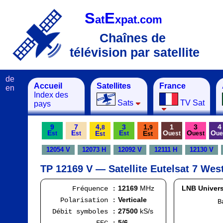
S
E
at
xpat.com
Chaînes de
télévision par satellite
de
Accueil
Satellites
France
en
Index des
Sats
TV Sat
pays
9
7
4,
3
1,
1
3
4
8
9
E
E
E
O
O
O
E
E
st
st
st
uest
uest
ue
st
st
12054 V
12073 H
12092 V
12111 H
12130 V
TP 12169 V — Satellite Eutelsat 7 Wes
12169
MHz
LNB Univers
Fréquence :
Verticale
Polarisation :
Bande
FI
27500
kS/s
Débit symboles :
Ran
5/6