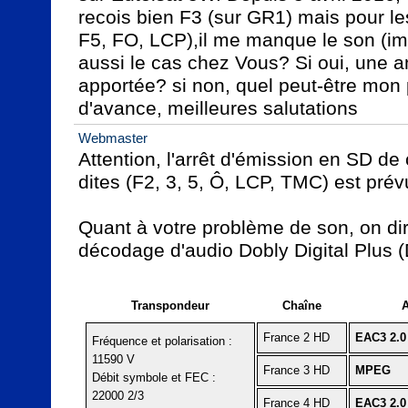
recois bien F3 (sur GR1) mais pour le
F5, FO, LCP),il me manque le son (im
aussi le cas chez Vous? Si oui, une amé
apportée? si non, quel peut-être mon
d'avance, meilleures salutations
Webmaster
Attention, l'arrêt d'émission en SD de
dites (F2, 3, 5, Ô, LCP, TMC) est prévu
Quant à votre problème de son, on dirai
décodage d'audio Dobly Digital Plus (
Transpondeur
Chaîne
France 2 HD
EAC3 2.0
Fréquence et polarisation :
11590 V
France 3 HD
MPEG
Débit symbole et FEC :
22000 2/3
France 4 HD
EAC3 2.0