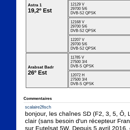
12129 V
Astra 1
29700 5/6
19,2º Est
DVB-S2 QPSK
12168 V
29700 5/6
DVB-S2 QPSK
12207 V
29700 5/6
DVB-S2 QPSK
11785 V
27500 3/4
DVB-S QPSK
Arabsat Badr
26º Est
12072 H
27500 3/4
DVB-S QPSK
Commentaires
scalaire2fisch
bonjour, les chaînes SD (F2, 3, 5, Ô,
clair (sans besoin d'un récepteur Fran
sur Eutelsat 5W. Depuis 5 avril 2016, 