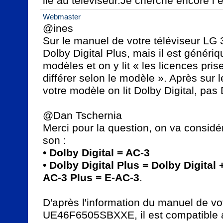
lié au téléviseur.Je cherche encore l 
Webmaster
@ines

Sur le manuel de votre téléviseur LG 
Dolby Digital Plus, mais il est génériq
modèles et on y lit « les licences pri
différer selon le modèle ». Après sur l
votre modèle on lit Dolby Digital, pas D
@Dan Tschernia

Merci pour la question, on va considér
son :

• 
Dolby Digital = AC-3
• 
Dolby Digital Plus = Dolby Digital 
AC-3 Plus = E-AC-3
.

D'après l'information du manuel de v
UE46F6505SBXXE, il est compatible a