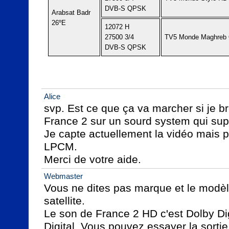
DVB-S QPSK
Arabsat Badr
26ºE
12072 H
27500 3/4
TV5 Monde Maghreb 
DVB-S QPSK
Alice
svp. Est ce que ça va marcher si je br
France 2 sur un sourd system qui suppo
Je capte actuellement la vidéo mais pa
LPCM.

Merci de votre aide.
Webmaster
Vous ne dites pas marque et le modèle
satellite.

Le son de France 2 HD c'est Dolby Dig
Digital. Vous pouvez essayer la sortie