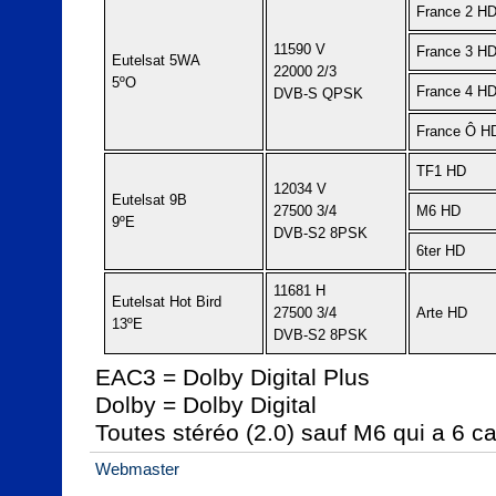
France 2 H
11590 V
France 3 H
Eutelsat 5WA
22000 2/3
5ºO
France 4 H
DVB-S QPSK
France Ô H
TF1 HD
12034 V
Eutelsat 9B
27500 3/4
M6 HD
9ºE
DVB-S2 8PSK
6ter HD
11681 H
Eutelsat Hot Bird
27500 3/4
Arte HD
13ºE
DVB-S2 8PSK
EAC3 = Dolby Digital Plus
Dolby = Dolby Digital
Toutes stéréo (2.0) sauf M6 qui a 6 c
Webmaster