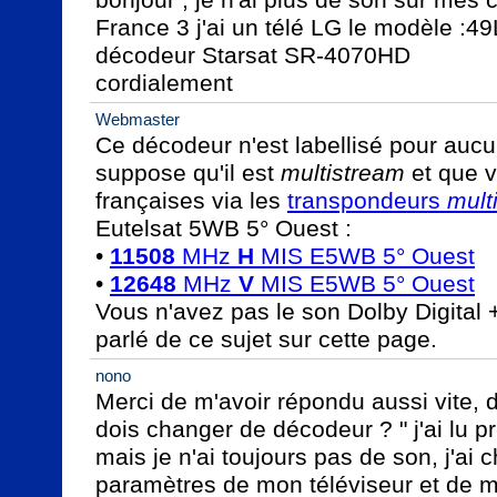
France 3 j'ai un télé LG le modèle :49
décodeur Starsat SR-4070HD                                                       
cordialement
Webmaster
Ce décodeur n'est labellisé pour aucun
suppose qu'il est 
multistream
 et que 
françaises via les 
transpondeurs 
mult
Eutelsat 5WB 5° Ouest :

• 
11508
 MHz 
H
 MIS E5WB 5° Ouest
• 
12648
 MHz 
V
 MIS E5WB 5° Ouest
Vous n'avez pas le son Dolby Digital 
parlé de ce sujet sur cette page.
nono
Merci de m'avoir répondu aussi vite, d
dois changer de décodeur ? " j'ai lu p
mais je n'ai toujours pas de son, j'ai
paramètres de mon téléviseur et de 