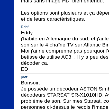
mais sans image HD, bien entendu.

Les options sont plusieurs et ça dépe
Rdhf
Eddy

j'habite en Allemagne du sud, et j'ai 
son sur le 4 chaîne TV sur Atlantic Bir
Moi j'ai ne comprenne pas pourquoi l’op
betisse de utilise AC3  . Il y a peu des
décoder ça.

ED
patz
Bonsoir,

Je possède un décodeur ASTON Simba
décodeurs STARSAT SR-X1010HD. Ave
problème de son. Sur mes Starsat, 
personnes ci-dessus je reçois l'imag