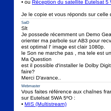
• ou 
Réception du satellite Eutelsat 5
Je le copie et vous réponds sur celle 
SaiD
Slt

Je possede récemment un Demo Geant
orienter ma parbole sur AB3 pour recvo
est optimal l' image est clair 1080p. 

le Son ne marche pas , ma tele est u
Ma Question

est il possible d'installer le Dolby Dig
faire?

Merci D'avance..
Webmaster
Vous faites référence aux chaînes fra
sur Eutelsat 5WA 5ºO :

• 
MIS (Multistream)