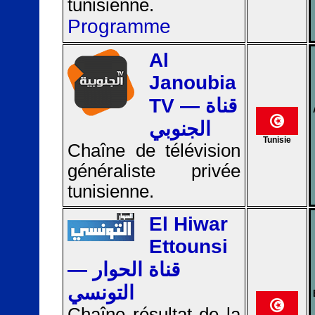
tunisienne.
Programme
Al
Janoubia
TV — قناة
الجنوبي
Tunisie
Chaîne de télévision
généraliste privée
tunisienne.
El Hiwar
Ettounsi
— قناة الحوار
التونسي
Chaîne résultat de la