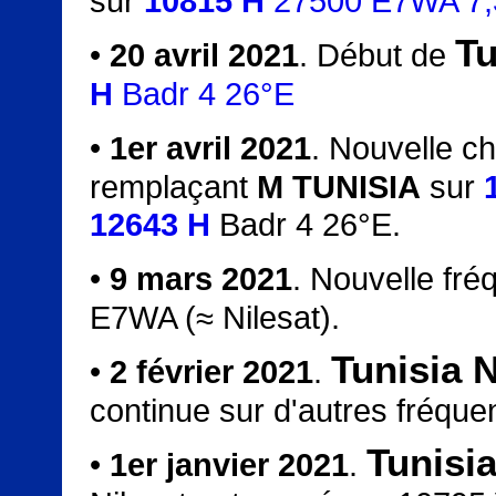
sur
10815 H
27500 E7WA 7,3
Tu
•
20 avril 2021
. Début de
H
Badr 4 26°E
•
1er avril 2021
. Nouvelle c
remplaçant
M TUNISIA
sur
12643 H
Badr 4 26°E.
•
9 mars 2021
. Nouvelle fr
E7WA (≈ Nilesat).
Tunisia N
•
2 février 2021
.
continue sur d'autres fréque
Tunisia
•
1er janvier 2021
.