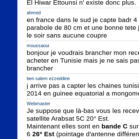
El Hiwar Ettounsi n' existe donc plus.
ahmed
en france dans le sud je capte badr 4
parabole de 80 cm et une bonne tete 
le soir sans aucune coupre
moussaoui
bonjour je voudrais brancher mon recep
acheter en Tunisie mais je ne sais pa
brancher
ben salem ezzeddine
j arrive pas a capter les chaines tun
2014 en guinee equatorial a mongom
Webmaster
Je suppose que là-bas vous les recevi
satellite Arabsat 5C 20° Est.

Maintenant elles sont en 
bande C
 sur
6 
26º Est
 (pointage d'antenne différent