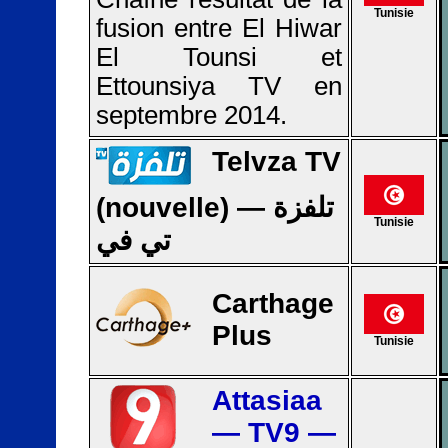
Tunisie
fusion entre El Hiwar
El Tounsi et
Ettounsiya TV en
septembre 2014.
Telvza TV
(nouvelle) — تلفزة
Tunisie
تي في
Carthage
Plus
Tunisie
Attasiaa
— TV9 —