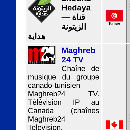
Hedaya
— قناة
Tunisie
الزيتونة
هداية
Maghreb
24 TV
Chaîne de
musique du groupe
canado-tunisien
Maghreb24 TV.
Télévision IP au
Canada (chaînes
Maghreb24
Television,