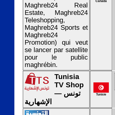
Canada
Maghreb24 Real
Estate, Maghreb24
Teleshopping,
Maghreb24 Sports et
Maghreb24
Promotion) qui veut
se lancer par satellite
pour le public
maghrébin.
Tunisia
TV Shop
— تونس
Tunisie
الإشهارية