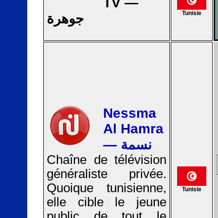
TV —
Tunisie
جوهرة
Nessma
Al Hamra
— نسمة
Chaîne de télévision
généraliste privée.
Quoique tunisienne,
Tunisie
elle cible le jeune
public de tout le