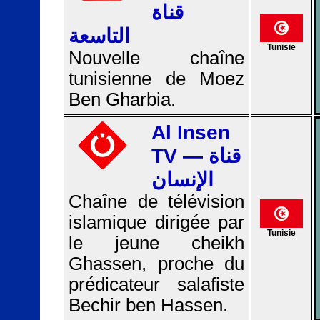
قناة
التاسعة
Tunisie
Nouvelle chaîne
tunisienne de Moez
Ben Gharbia.
Al Insen
TV — قناة
الإنسان
Chaîne de télévision
islamique dirigée par
Tunisie
le jeune cheikh
Ghassen, proche du
prédicateur salafiste
Bechir ben Hassen.