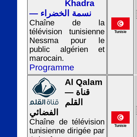
Khadra
— نسمة الخضراء
Chaîne de la
télévision tunisienne
Tunisie
Nessma pour le
public algérien et
marocain.
Programme
Al Qalam
— قناة
القلم
الفضائي
Chaîne de télévision
Tunisie
tunisienne dirigée par