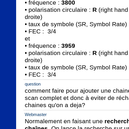
• fréquence : 
3800
• polarisation circulaire : 
R
 (right hand 
droite)

• taux de symbole (SR, Symbol Rate) 
• FEC :  3/4

et

• fréquence : 
3959
• polarisation circulaire : 
R
 (right hand 
droite)

• taux de symbole (SR, Symbol Rate) 
• FEC :  3/4
question
comment faire pour ajouter une chaine
scan complet et donc à eviter de réch
chaines qu'on a deja?
Webmaster
Normalement en faisant une 
recherch
chaînes
. On lance la recherche sur u