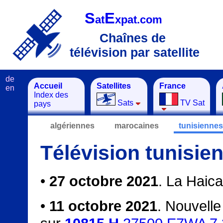
S
E
at
xpat.com
Chaînes de
télévision par satellite
de
Accueil
Satellites
France
en
Index des
Sats
TV Sat
pays
algériennes
marocaines
tunisiennes
Télévision tunisien
•
27 octobre 2021
. La Haic
•
11 octobre 2021
. Nouvell