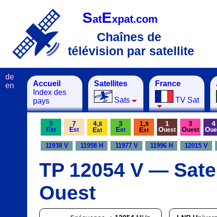
S
E
at
xpat.com
Chaînes de
télévision par satellite
de
Accueil
Satellites
France
en
Index des
Sats
TV Sat
pays
9
7
4,
3
1,
1
3
4
8
9
E
E
E
O
O
O
E
E
st
st
st
uest
uest
ue
st
st
11938 V
11958 H
11977 V
11996 H
12015 V
TP 12054 V — Satell
Ouest