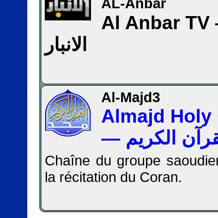
AL-Anbar
Al Anbar TV — ة
الانبار
Al-Majd3
Almajd Holy
— رآن الكريم
Chaîne du groupe saoudie
la récitation du Coran.