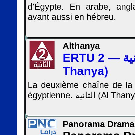
d'Égypte. En arabe, angla
avant aussi en hébreu.
Althanya
ERTU 2 — الثانية (Al
Thanya)
La deuxième chaîne de la t
égyptienne. الثانية (Al
Panorama Drama