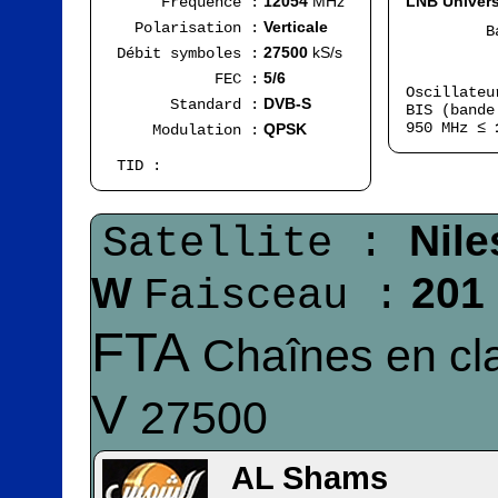
12054
MHz
LNB Univers
Fréquence :
Verticale
Polarisation :
Bande
FI
27500
kS/s
Débit symboles :
Ran
5/6
FEC :
Oscillate
DVB-S
Standard :
BIS (bande
950 MHz ≤
QPSK
Modulation :
TID :
Nile
Satellite :
W
201
Faisceau :
FTA
Chaînes en cla
V
27500
AL Shams