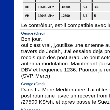
HH
12606
 MHz
30000
3/4
366
VH
12643
 MHz
12500
3/4
5
Le contrôleur, est-il compatible avec
George (Greg)
Bon jour.

oui c'est vrai, j,outilise une antenne a
travers de Jedah, J'ai essaiee deja pres
recois que des post arab. Je peut sete
antenna modulation. Maintenant j'ai su
DBV et frequence 1236. Puorqoi je re
(SVP, Merci)
George (Greg)
Dans La Mere Mediteranee J'ai utilese
post roumaine  avec un recever from 
/27500 KS/sh, et apres passe le Suez 
Webmaster