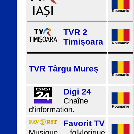
Roumanie
TVR 2
Timişoara
Roumanie
TVR Târgu Mureş
Roumanie
Digi 24
Chaîne
Roumanie
d'information.
Favorit TV
Musique folklorique