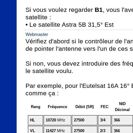
Si vous voulez regarder 
B1
, vous l'av
satellite :

• Le satellite Astra 5B 31,5° Est
Webmaster
Vérifiez d'abord si le contrôleur de l'
de pointer l'antenne vers l'un de ces sa
Si non, vous devez introduire des fr
le satellite voulu.

Par exemple, pour l'Eutelsat 16A 16° 
comme ça :
NID
Rang
Fréquence
Débit (SR)
FEC
Décimal
HL
10720
 MHz
27500
3/4
366
VL
11427
 MHz
27500
2/3
366