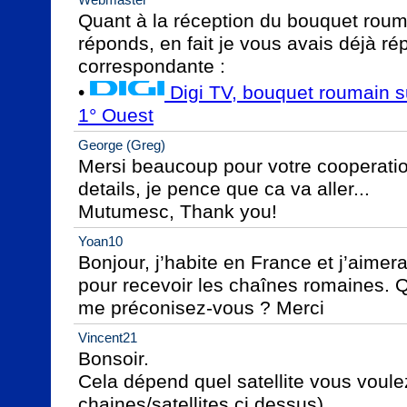
Quant à la réception du bouquet rouma
réponds, en fait je vous avais déjà ré
correspondante :

• 
 Digi TV, bouquet roumain su
1° Ouest
George (Greg)
Mersi beaucoup pour votre cooperation
details, je pence que ca va aller...

Mutumesc, Thank you!
Yoan10
Bonjour, j’habite en France et j’aimerais
pour recevoir les chaînes romaines. Qu
me préconisez-vous ? Merci
Vincent21
Bonsoir.

Cela dépend quel satellite vous voulez
chaines/satellites ci dessus)
