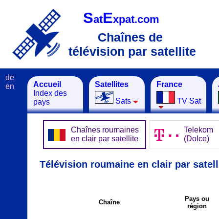
S
E
at
xpat.com
Chaînes de
télévision par satellite
de
Accueil
Satellites
France
en
Index des
Sats
TV Sat
pays
Chaînes roumaines
Telekom
en clair par satellite
(Dolce)
Télévision roumaine en clair par satell
Pays ou
Chaîne
région