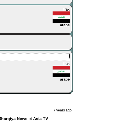
Irak
arabe
Irak
arabe
7 years ago
Sharqiya News
 et 
Asia TV
.