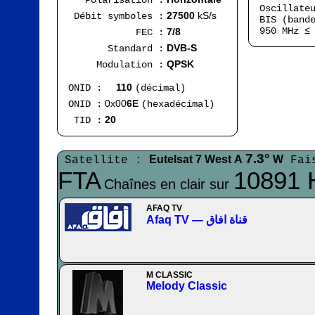
Polarisation :
Oscillate
27500
kS/s
Débit symboles :
BIS (band
950 MHz 
7/8
FEC :
DVB-S
Standard :
QPSK
Modulation :
110
ONID :
(décimal)
0x00
6E
ONID :
(hexadécimal)
20
TID :
7.3°
Eutelsat 7 West A
W
Satellite :
Fai
FTA
10891 
Chaînes en clair sur
AFAQ TV
Afaq TV — قناة افاق
M CLASSIC
Melody Classic