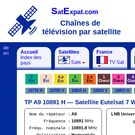
S
E
at
xpat.com
Chaînes de
télévision par satellite
de
Accueil
Satellites
France
en
Index des
Sats
TV Sat
pays
9
7
4,
3
1,
1
3
4
8
9
E
E
E
O
O
O
E
E
st
st
st
uest
uest
ue
st
st
10776 H
10795 V
10815 H
10834 V
10853 H
TP A9 10891 H — Satellite Eutelsat 7 
A9
LNB Univer
Nom du répéteur :
10891
MHz
Fréquence :
Band
F
10891,8
MHz
Fréqu. nominale :
Ran
Horizontale