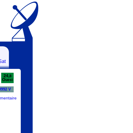
Sat
24,
8
O
uest
0992 V
mentaire