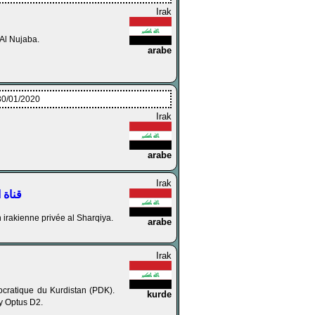
Irak
 Al Nujaba.
arabe
30/01/2020
Irak
arabe
Irak
قناة الشرق
n irakienne privée al Sharqiya.
arabe
Irak
cratique du Kurdistan (PDK).
kurde
 y Optus D2.