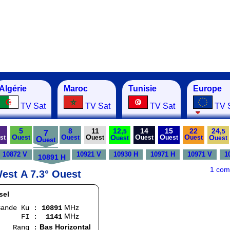
Algérie
Maroc
Tunisie
Europe
TV Sat
TV Sat
TV Sat
TV 
5
8
11
12,
14
15
22
24,
5
5
7
O
O
O
O
O
O
O
O
st
uest
uest
uest
uest
uest
uest
O
uest
uest
uest
10872 V
10921 V
10930 H
10971 H
10971 V
1
10891 H
1 com
West A 7.3° Ouest
sel
MHz
e Ku :
10891
MHz
I :
1141
Bas Horizontal
g :