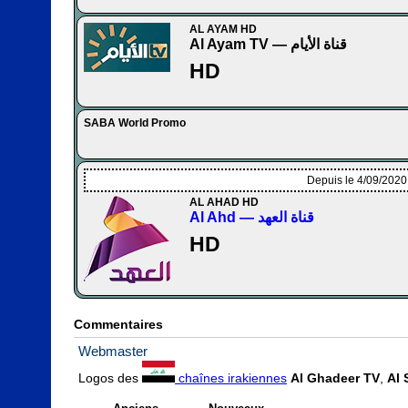
AL AYAM HD
Al Ayam TV — قناة الأيام
HD
SABA World Promo
Depuis le 4/09/2020
AL AHAD HD
Al Ahd — قناة العهد
HD
Commentaires
Webmaster
Logos des 
 chaînes irakiennes
Al Ghadeer TV
, 
Al 