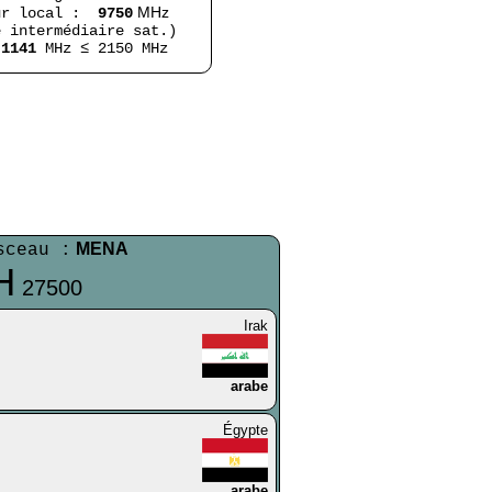
MHz
ur local :
9750
e intermédiaire sat.)
≤
1141
MHz ≤ 2150 MHz
MENA
sceau :
H
27500
Irak
arabe
Égypte
arabe