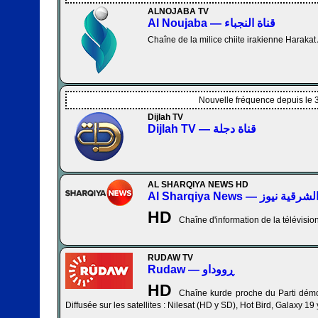
ALNOJABA TV
Al Noujaba — قناة النجباء
Chaîne de la milice chiite irakienne Harakat
Nouvelle fréquence depuis le 
Dijlah TV
Dijlah TV — قناة دجلة
AL SHARQIYA NEWS HD
Al Sharqiya News — ية نيوز
HD
Chaîne d'information de la télévisio
RUDAW TV
Rudaw — ڕووداو
HD
Chaîne kurde proche du Parti démo
Diffusée sur les satellites : Nilesat (HD y SD), Hot Bird, Galaxy 19