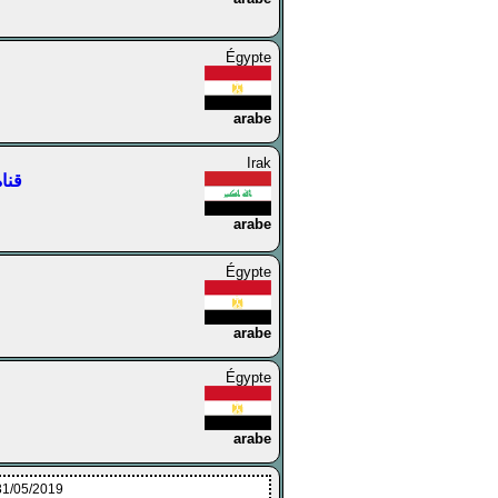
Égypte
arabe
Irak
قناة ا
arabe
Égypte
arabe
Égypte
arabe
31/05/2019