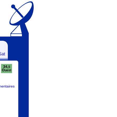
Sat
34,
5
O
uest
entaires