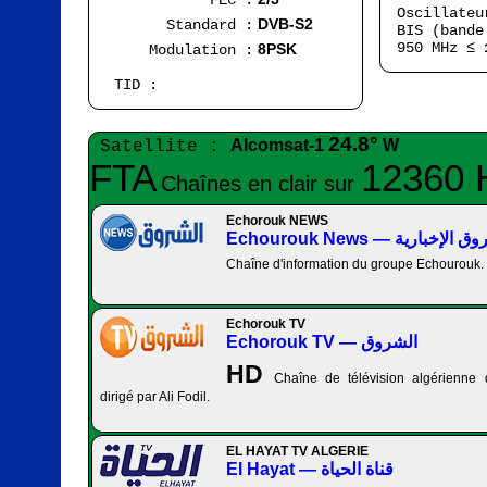
FEC :
Oscillate
DVB-S2
Standard :
BIS (bande
950 MHz ≤
8PSK
Modulation :
TID :
24.8°
Alcomsat-1
W
Satellite :
FTA
12360 
Chaînes en clair sur
Echorouk NEWS
Echourouk News — لإخبارية
Chaîne d'information du groupe Echourouk.
Echorouk TV
Echorouk TV — الشروق
HD
Chaîne de télévision algérienn
dirigé par Ali Fodil.
EL HAYAT TV ALGERIE
El Hayat — قناة الحياة