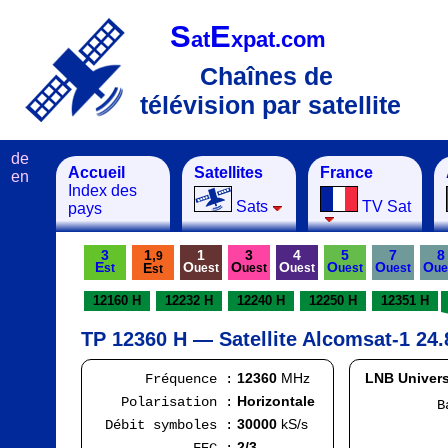
S
E
at
xpat.com
Chaînes de
télévision par satellite
de
Accueil
Satellites
France
en
Index des
Sats
TV Sat
pays
3
1,
1
3
4
5
7
8
9
E
O
O
O
O
O
O
E
st
uest
uest
uest
uest
uest
ue
st
12160 H
12232 H
12240 H
12250 H
12351 H
TP 12360 H — Satellite Alcomsat-1 24.
12360
MHz
LNB Univers
Fréquence :
Horizontale
Polarisation :
Bande
FI
30000
kS/s
Débit symboles :
Ran
2/3