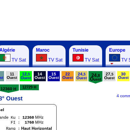
Algérie
Maroc
Tunisie
Europe
TV Sat
TV Sat
TV Sat
TV 
11
12,
14
15
22
24,
27,
30
5
5
5
24,
8
O
O
O
O
O
O
O
O
st
uest
uest
uest
uest
uest
uest
uest
uest
O
uest
12729 H
12360 H
4 comm
8° Ouest
el
MHz
 Ku :
12360
MHz
 :
1760
Haut Horizontal
g :