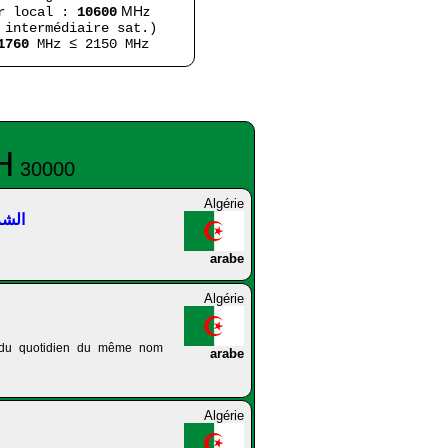
MHz
ur local :
10600
 intermédiaire sat.)
1760
MHz ≤ 2150 MHz
H
30000
Algérie
الشروق ا
arabe
Algérie
e du quotidien du même nom
arabe
Algérie