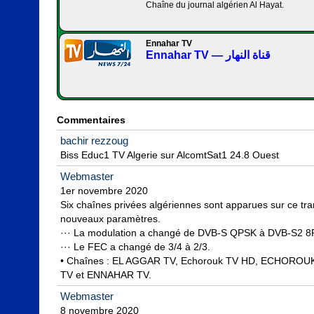
Chaîne du journal algérien Al Hayat.
Ennahar TV
Ennahar TV — قناة النهار
Commentaires
bachir rezzoug
Biss Educ1 TV Algerie sur AlcomtSat1 24.8 Ouest
Webmaster
1er novembre 2020

Six chaînes privées algériennes sont apparues sur ce tra
nouveaux paramètres.

··· La modulation a changé de DVB-S QPSK à DVB-S2 8
··· Le FEC a changé de 3/4 à 2/3.

• Chaînes : EL AGGAR TV, Echorouk TV HD, ECHOROUK
TV et ENNAHAR TV.
Webmaster
8 novembre 2020
