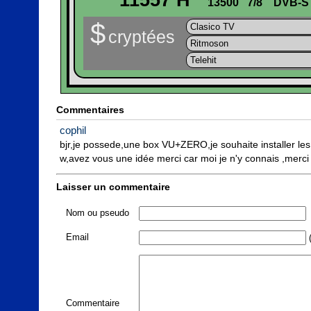
11557 H
13500
7/8
DVB-S
$
Clasico TV
cryptées
Ritmoson
Telehit
Commentaires
cophil
bjr,je possede,une box VU+ZERO,je souhaite installer les c
w,avez vous une idée merci car moi je n'y connais ,merci
Laisser un commentaire
Nom ou pseudo
Email
(
Commentaire