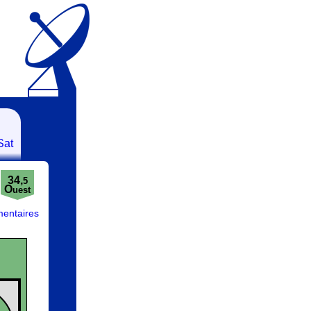
Sat
34,
5
O
uest
entaires