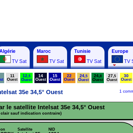
Algérie
Maroc
Tunisie
Europe
TV Sat
TV Sat
TV Sat
TV 
11
12,
14
15
22
24,
24,
27,
30
5
5
8
5
O
O
O
O
O
O
O
O
O
st
uest
uest
uest
uest
uest
uest
uest
uest
uest
Intelsat 35e 34,5° Ouest
1 comm
r le satellite Intelsat 35e 34,5° Ouest
clair sauf indication contraire)
ion
Satellite
NID