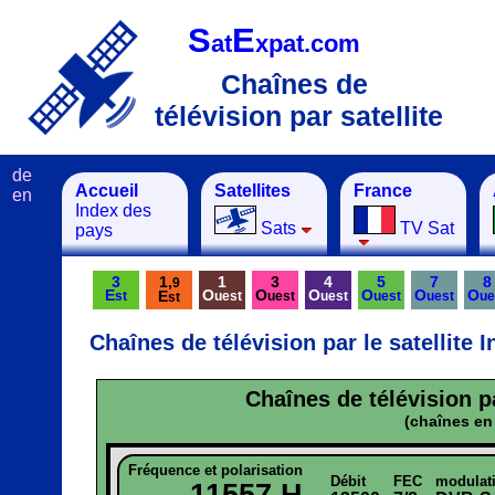
S
E
at
xpat.com
Chaînes de
télévision par satellite
de
Accueil
Satellites
France
en
Index des
Sats
TV Sat
pays
3
1,
1
3
4
5
7
8
9
E
O
O
O
O
O
O
E
st
uest
uest
uest
uest
uest
ue
st
Chaînes de télévision par le satellite 
Chaînes de télévision pa
(chaînes en 
Fréquence et polarisation
Débit
FEC
modulat