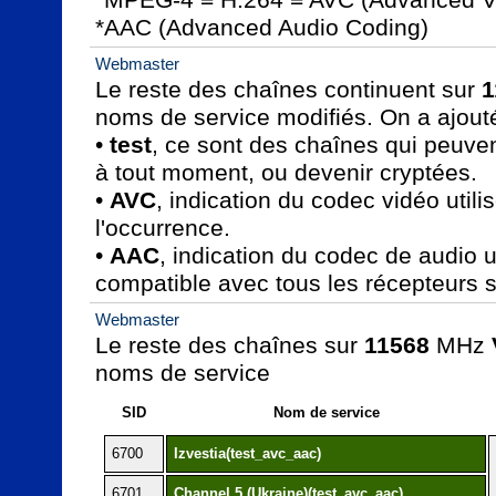
*AAC (Advanced Audio Coding)
Webmaster
Le reste des chaînes continuent sur 
1
noms de service modifiés. On a ajouté
• 
test
, ce sont des chaînes qui peuven
à tout moment, ou devenir cryptées.

• 
AVC
, indication du codec vidéo util
l'occurrence.

• 
AAC
, indication du codec de audio uti
compatible avec tous les récepteurs sa
Webmaster
Le reste des chaînes sur 
11568
 MHz 
noms de service
SID
Nom de service
6700
Izvestia(test_avc_aac)
6701
Channel 5 (Ukraine)(test_avc_aac)