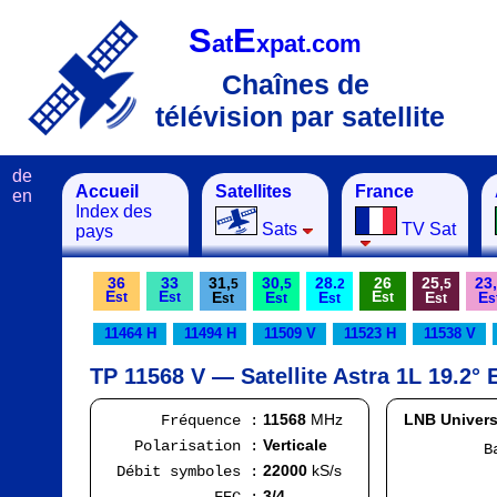
S
E
at
xpat.com
Chaînes de
télévision par satellite
de
Accueil
Satellites
France
en
Index des
Sats
TV Sat
pays
36
33
31,
30,
28.
26
25,
23,
5
5
2
5
E
E
E
E
E
E
E
E
st
st
st
st
st
st
st
s
11464 H
11494 H
11509 V
11523 H
11538 V
TP 11568 V — Satellite Astra 1L 19.2° 
11568
MHz
LNB Univers
Fréquence :
Verticale
Polarisation :
Bande
FI
22000
kS/s
Débit symboles :
Ran
3/4