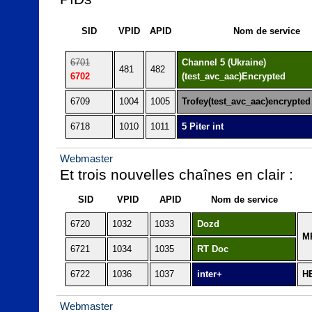
SID
VPID
APID
Nom de service
6701
Channel 5 (Ukraine)
481
482
6702
(test_avc_aac)Encrypted
6709
1004
1005
Trofey(test_avc_aac)encrypted
6718
1010
1011
5 Piter int
Webmaster
Et trois nouvelles chaînes en clair :
SID
VPID
APID
Nom de service
6720
1032
1033
Dozd
M
6721
1034
1035
RT Doc
6722
1036
1037
inter+
H
Webmaster