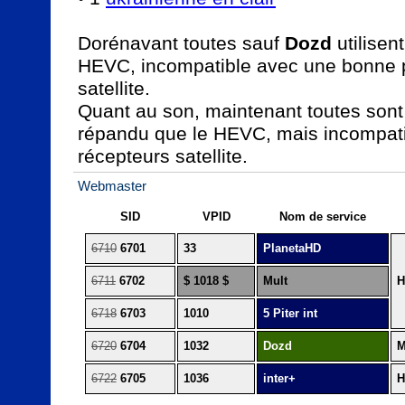
Dorénavant toutes sauf 
Dozd
 utilisen
HEVC, incompatible avec une bonne pa
satellite.

Quant au son, maintenant toutes sont 
répandu que le HEVC, mais incompatib
Webmaster
SID
VPID
Nom de service
6710
6701
33
PlanetaHD
6711
6702
$ 1018 $
Mult
H
6718
6703
1010
5 Piter int
6720
6704
1032
Dozd
M
6722
6705
1036
inter+
H