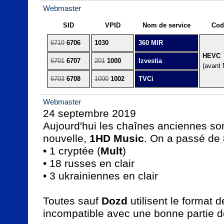
Webmaster
SID
VPID
Nom de service
Cod
6719
6706
1030
360 MIR
HEVC
6701
6707
201
1000
Izvestia
(avant
6703
6708
1000
1002
TVCi
Webmaster
24 septembre 2019

Aujourd'hui les chaînes anciennes son
nouvelle, 
1HD Music
. On a passé de 
• 1 cryptée (
Mult
)

• 18 russes en clair

• 3 ukrainiennes en clair

Toutes sauf 
Dozd
 utilisent le format 
incompatible avec une bonne partie des