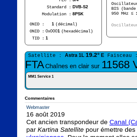
FEC :
Oscillate
DVB-S2
Standard :
BIS (bande
950 MHz ≤
8PSK
Modulation :
Ran
1
ONID :
(décimal)
Oscillate
FI
0x000
1
ONID :
(hexadécimal)
1
TID :
19.2°
Astra 1L
E
Satellite :
Faisceau 
FTA
11568 
Chaînes en clair sur
MM1 Service 1
Commentaires
Webmaster
16 août 2019

Cet ancien transpondeur de 
Canal (C
par 
Kartina Satellite
 pour émettre des