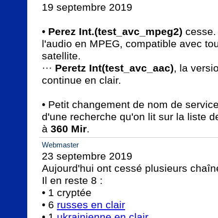
19 septembre 2019

• 
Perez Int.(test_avc_mpeg2)
 cesse. 
l'audio en MPEG, compatible avec tous
satellite.

··· 
Peretz Int(test_avc_aac)
, la versi
continue en clair.

• Petit changement de nom de service (
d'une recherche qu'on lit sur la liste 
à 
360 Mir
.
Webmaster
23 septembre 2019

Aujourd'hui ont cessé plusieurs chaîn
Il en reste 8 :

• 1 cryptée

• 6 
russes en clair
• 1 
ukrainienne en clair