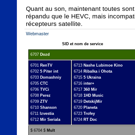
Quant au son, maintenant toutes sont 
répandu que le HEVC, mais incompatib
récepteurs satellite.
Webmaster
SID et nom de service
6707 
Dozd
6701 
RenTV
6713 
Nashe Lubimoe Kino
6702 
5 Piter int
6714 
Ribalka i Ohota
6703 
Domashniy
6715 
5 Ukraina
6705 
CTC
6716 
inter+
6706 
TVCi
6717 
360 Mir
6708 
Perez
6718 
1HD Music
6709 
ZTV
6719 
DetskijMir
6710 
Shanson
6720 
Planeta
6711 
Izvestia
6723 
Trofey
6712 
Mir Seriala
6724 
RT Doc
$ 6704 $ 
Mult