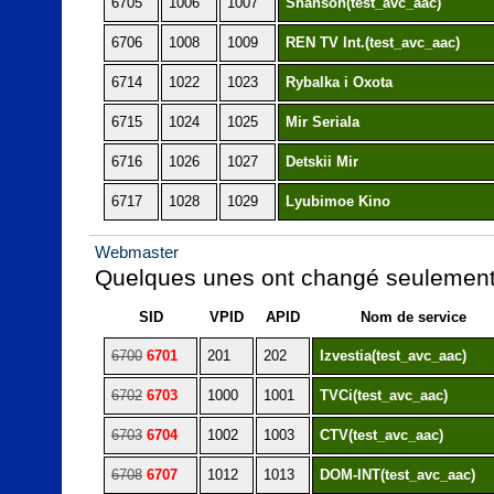
6705
1006
1007
Shanson(test_avc_aac)
6706
1008
1009
REN TV Int.(test_avc_aac)
6714
1022
1023
Rybalka i Oxota
6715
1024
1025
Mir Seriala
6716
1026
1027
Detskii Mir
6717
1028
1029
Lyubimoe Kino
Webmaster
Quelques unes ont changé seulement 
SID
VPID
APID
Nom de service
6700
6701
201
202
Izvestia(test_avc_aac)
6702
6703
1000
1001
TVCi(test_avc_aac)
6703
6704
1002
1003
CTV(test_avc_aac)
6708
6707
1012
1013
DOM-INT(test_avc_aac)