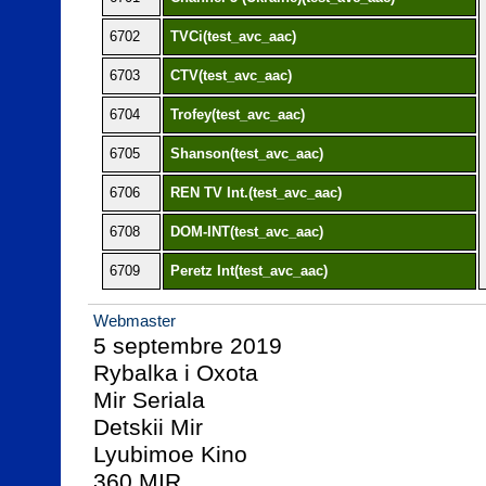
6702
TVCi(test_avc_aac)
6703
CTV(test_avc_aac)
6704
Trofey(test_avc_aac)
6705
Shanson(test_avc_aac)
6706
REN TV Int.(test_avc_aac)
6708
DOM-INT(test_avc_aac)
6709
Peretz Int(test_avc_aac)
Webmaster
5 septembre 2019

Rybalka i Oxota

Mir Seriala

Detskii Mir

Lyubimoe Kino

360 MIR