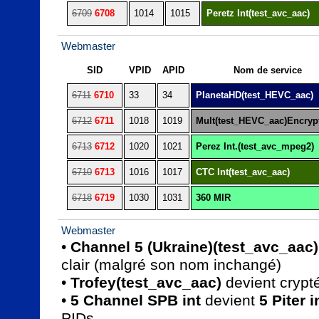
6709
6708
1014
1015
Peretz Int(test_avc_aac)
Webmaster
SID
VPID
APID
Nom de service
6711
6710
33
34
PlanetaHD(test_HEVC_aac)
6712
6711
1018
1019
Mult(test_HEVC_aac)Encryp
6713
6712
1020
1021
Perez Int.(test_avc_mpeg2)
6710
6713
1016
1017
CTC Int(test_avc_aac)
6718
6719
1030
1031
360 MIR
Webmaster
• 
Channel 5 (Ukraine)(test_avc_aac
clair (malgré son nom inchangé)

• 
Trofey(test_avc_aac)
 devient crypté
• 
5 Channel SPB int
 devient 
5 Piter i
PIDs