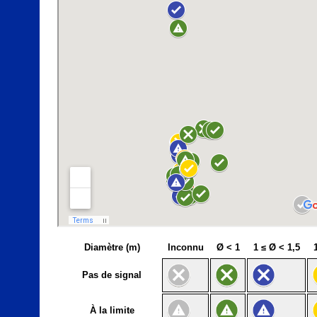
Diamètre (m)
Inconnu
Ø < 1
1 ≤ Ø < 1,5
Pas de signal
À la limite