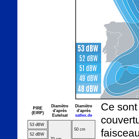
Ce sont
Diamètre
Diamètre
PIRE
d'après
d'après
(EIRP)
Eutelsat
satlex.de
couvert
53 dBW
50 cm
faisce
52 dBW
70 cm