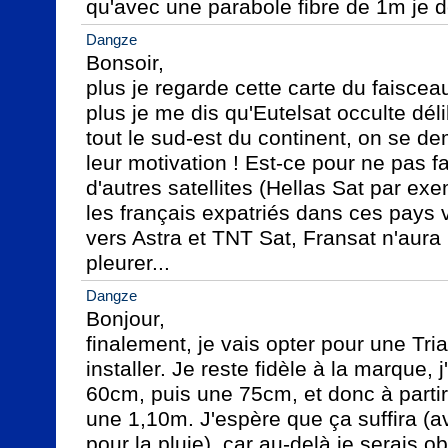
qu'avec une parabole fibre de 1m je de
Dangze
Bonsoir,

plus je regarde cette carte du faiscea
plus je me dis qu'Eutelsat occulte dél
tout le sud-est du continent, on se de
leur motivation ! Est-ce pour ne pas f
d'autres satellites (Hellas Sat par exe
les français expatriés dans ces pays v
vers Astra et TNT Sat, Fransat n'aura
pleurer...
Dangze
Bonjour,

finalement, je vais opter pour une Tri
installer. Je reste fidèle à la marque
60cm, puis une 75cm, et donc à partir
une 1,10m. J'espère que ça suffira (
pour la pluie), car au-delà je serais o