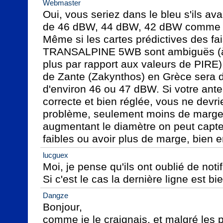
Webmaster
Oui, vous seriez dans le bleu s'ils ava
de 46 dBW, 44 dBW, 42 dBW comme 
Même si les cartes prédictives des 
TRANSALPINE 5WB sont ambiguës (à 
plus par rapport aux valeurs de PIRE), 
de Zante (Zakynthos) en Grèce sera d
d'environ 46 ou 47 dBW. Si votre ant
correcte et bien réglée, vous ne devri
problème, seulement moins de marge p
augmentant le diamètre on peut capte
faibles ou avoir plus de marge, bien 
lucguex
Moi, je pense qu'ils ont oublié de notif
Si c'est le cas la dernière ligne est b
Dangze
Bonjour,

comme je le craignais, et malgré les p