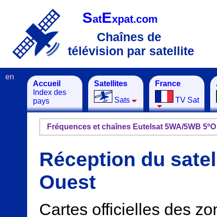
S
E
at
xpat.com
Chaînes de
télévision par satellite
en
Accueil
Satellites
France
Index des
Sats
TV Sat
pays
Fréquences et chaînes Eutelsat 5WA/5WB 5ºO
Réception du satell
Ouest
Cartes officielles des 