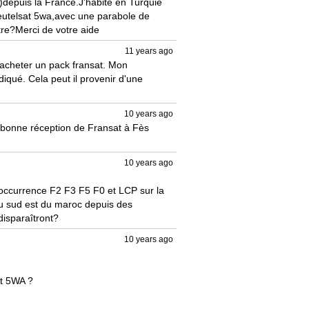
)depuis la France.J'habite en Turquie 
 eutelsat 5wa,avec une parabole de 
re?Merci de votre aide
11 years ago
d'acheter un pack fransat. Mon 
diqué. Cela peut il provenir d'une 
10 years ago
e bonne réception de Fransat à Fès 
10 years ago
occurrence F2 F3 F5 F0 et LCP sur la 
au sud est du maroc depuis des 
 disparaîtront?
10 years ago
t 5WA ?
