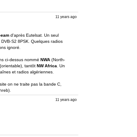
11 years ago
beam
 d'après Eutelsat. Un seul 
4 DVB-S2 8PSK. Quelques radios 
ns ignoré.

hons ci-dessus nommé 
NWA
 (North-
 (orientable), tantôt 
NW Africa
. Un 
nes et radios algériennes.

ite on ne traite pas la bande C, 
hreb).
11 years ago