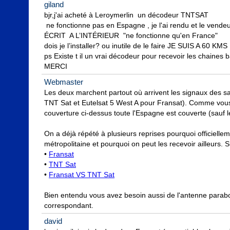
giland
bjr,j'ai acheté à Leroymerlin  un décodeur TNTSAT

 ne fonctionne pas en Espagne , je l'ai rendu et le vendeur m'a vendu Fransat ET IL EST 
ÉCRIT  A L’INTÉRIEUR  "ne fonctionne qu'en France"

dois je l’installer? ou inutile de le faire JE SUIS A 60 KM
ps Existe t il un vrai décodeur pour recevoir les chaine
MERCI
Webmaster
Les deux marchent partout où arrivent les signaux des sat
TNT Sat et Eutelsat 5 West A pour Fransat). Comme vous 
couverture ci-dessus toute l'Espagne est couverte (sauf l
On a déjà répété à plusieurs reprises pourquoi officielleme
métropolitaine et pourquoi on peut les recevoir ailleurs. S
• 
Fransat
• 
TNT Sat
• 
Fransat VS TNT Sat
Bien entendu vous avez besoin aussi de l'antenne paraboli
correspondant.
david