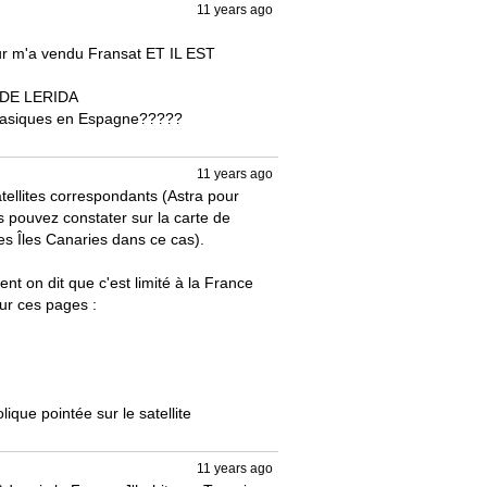
11 years ago
S DE LERIDA 

s basiques en Espagne?????

11 years ago
ellites correspondants (Astra pour 
pouvez constater sur la carte de 
es Îles Canaries dans ce cas).

nt on dit que c'est limité à la France 
ur ces pages :

que pointée sur le satellite 
11 years ago