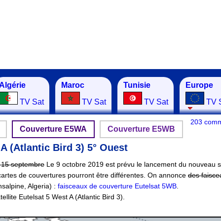
Algérie
Maroc
Tunisie
Europe
TV Sat
TV Sat
TV Sat
TV 
203 comm
Couverture E5WA
Couverture E5WB
A (Atlantic Bird 3) 5° Ouest
 15 septembre
Le 9 octobre 2019 est prévu le lancement du nouveau sa
 cartes de couvertures pourront être différentes. On annonce
des faisce
salpine, Algeria) :
faisceaux de couverture Eutelsat 5WB
.
llite Eutelsat 5 West A (Atlantic Bird 3).