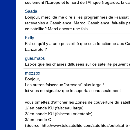
seulement l'Europe et le nord de l'Afrique (regardez la ca
Saada
Bonjour, merci de me dire si les programmes de Fransat 
recevables à Casablanca, Maroc. Casablanca, fait-elle pa
ce satellite? Merci encore une fois.
Kelly
Est-ce qu'il y a une possibilité que cela fonctionne aux C
Lanzarote ?
gueumabs
Est-ce que les chaines diffusées sur ce satellite peuvent
mezzox
Bonjour,

Les autres faisceaux "arrosent" plus large ! ...

Ici vous ne signalez que le superfaisceau seulement : 

vous omettez d'afficher les Zones de couverture du satelli
1/ en bande KU (faisceau large)

2/ en bande KU (faisceau orientable)

3/ en bande C

(Source: http://www.telesatellite.com/satellites/eutelsat-5