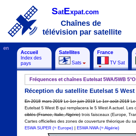
S
E
at
xpat.com
Chaînes de
télévision par satellite
en
Accueil
Satellites
France
Index des
Sats
TV Sat
pays
Fréquences et chaînes Eutelsat 5WA/5WB 5°O
Réception du satellite Eutelsat 5 West 
En 2018
mars 2019
Le 1er juin 2019
Le 1er août 2019
Le
Eutelsat 5 West B qui remplacera le 5 West A actuel. Les
ciblés (France, Italie, Algérie)
trois faisceaux (Europe, Tran
Cartes officielles des zones de couverture théorique du sate
E5WA SUPER (≈ Europe)
|
E5WA NWA (≈ Algérie)