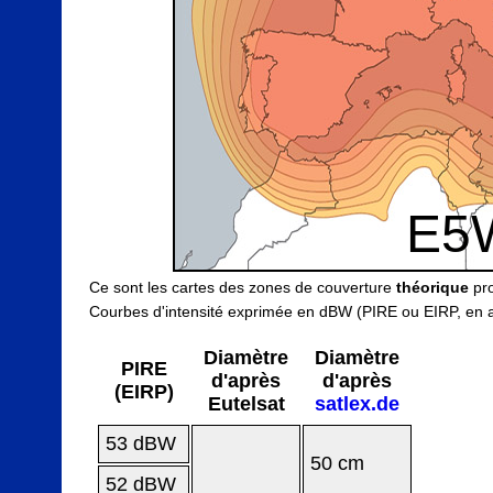
E5
Ce sont les cartes des zones de couverture
théorique
pro
Courbes d'intensité exprimée en dBW (PIRE ou EIRP, en a
Diamètre
Diamètre
PIRE
d'après
d'après
(EIRP)
Eutelsat
satlex.de
53 dBW
50 cm
52 dBW