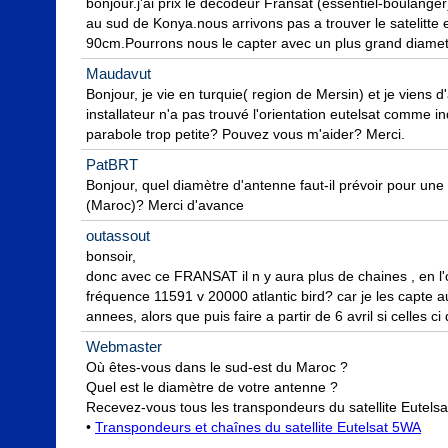
bonjour.j'ai prix le decodeur Fransat (essentiel-boulanger
au sud de Konya.nous arrivons pas a trouver le satelitte
90cm.Pourrons nous le capter avec un plus grand diamet
Maudavut
Bonjour, je vie en turquie( region de Mersin) et je viens 
installateur n'a pas trouvé l'orientation eutelsat comme in
parabole trop petite? Pouvez vous m'aider? Merci.
PatBRT
Bonjour, quel diamètre d'antenne faut-il prévoir pour un
(Maroc)? Merci d'avance
outassout
bonsoir,

donc avec ce FRANSAT il n y aura plus de chaines , en l'
fréquence 11591 v 20000 atlantic bird? car je les capte 
annees, alors que puis faire a partir de 6 avril si celles ci
Webmaster
Où êtes-vous dans le sud-est du Maroc ?

Quel est le diamètre de votre antenne ?

Recevez-vous tous les transpondeurs du satellite Eutelsa
• 
Transpondeurs et chaînes du satellite Eutelsat 5WA