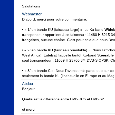
Salutations
Webmaster
D'abord, merci pour votre commentaire.

• « 1/ en bande KU (faisceau large) ». Le Ku-band 
Wide
transpondeur appartient à ce faisceau : 11480 H 3215 3
françaises, aucune chaîne. C'est pour cela que nous l'avo
• « 2/ en bande KU (faisceau orientable) ». Nous l'affic
West Africa). Eutelsat l'appelle tantôt Ku-band 
Steerable
seul transpondeur : 11059 H 23700 3/4 DVB-S QPSK. Chaî
• « 3/ en bande C ». Nous l'avons omis parce que sur ce s
seulement la bande Ku (l'habituelle en Europe et au Mag
Abdou
Bonjour,

Quelle est la différence entre DVB-RCS et DVB-S2

et merci