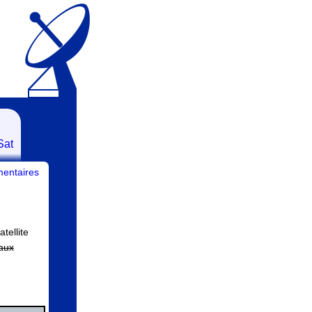
Sat
entaires
tellite
aux