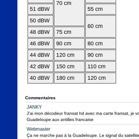
70 cm
51 dBW
55 cm
50 dBW
60 cm
48 dBW
75 cm
46 dBW
90 cm
80 cm
44 dBW
120 cm
90 cm
42 dBW
150 cm
110 cm
40 dBW
180 cm
120 cm
Commentaires
JANKY
J'ai mon décodeur fransat hd avec ma carte fransat, je vou
Guadeloupe aux antilles francaise
Webmaster
Ça ne marche pas à la Guadeloupe. Le signal du satellite