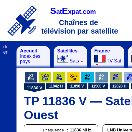
S
E
at
xpat.com
Chaînes de
télévision par satellite
de
Accueil
Satellites
France
en
Index des
Sats
TV Sat
pays
53
52.
52
51,
46
45
42
3
5
5
E
E
E
E
E
E
E
E
st
st
st
st
st
s
st
st
11842 H
11898 V
11960 V
12028 H
11836 V
TP 11836 V — Satel
Ouest
11836
MHz
LNB Univers
Fréquence :