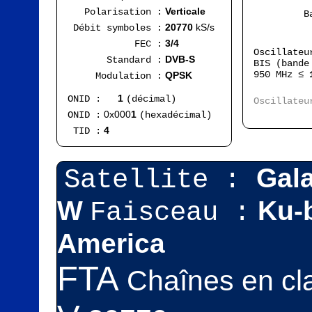
Verticale
Polarisation :
Bande
FI
20770
kS/s
Débit symboles :
Ran
3/4
FEC :
Oscillate
DVB-S
Standard :
BIS (bande
950 MHz ≤
QPSK
Modulation :
Ran
1
ONID :
(décimal)
Oscillate
FI
0x000
1
ONID :
(hexadécimal)
4
TID :
Gal
Satellite :
W
Ku-
Faisceau :
America
FTA
Chaînes en cla