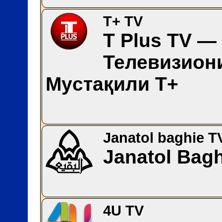
T+ TV
T Plus TV —
Телевизион
Мyстақили Т+
Janatol baghie T
Janatol Bag
4U TV