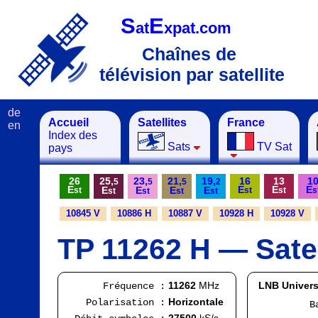
S
E
at
xpat.com
Chaînes de
télévision par satellite
de
Accueil
Satellites
France
en
Index des
Sats
TV Sat
pays
26
25,
23,
21,
19,
16
13
1
5
5
5
2
E
E
E
E
E
E
E
E
st
st
st
s
st
st
st
st
10845 V
10886 H
10887 V
10928 H
10928 V
TP 11262 H — Satell
11262
MHz
LNB Univers
Fréquence :
Horizontale
Polarisation :
Bande
FI