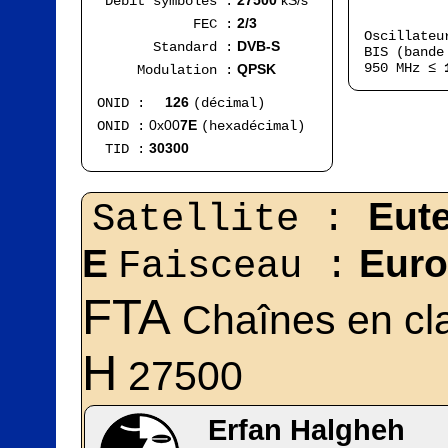
27500
kS/s
Débit symboles :
Ran
2/3
FEC :
Oscillate
DVB-S
Standard :
BIS (bande
950 MHz ≤
QPSK
Modulation :
126
ONID :
(décimal)
0x00
7E
ONID :
(hexadécimal)
30300
TID :
Eute
Satellite :
E
Euro
Faisceau :
FTA
Chaînes en cla
H
27500
Erfan Halgheh