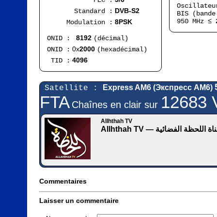
FEC :
Oscillate
DVB-S2
Standard :
BIS (bande
950 MHz ≤
8PSK
Modulation :
8192
ONID :
(décimal)
0x
2000
ONID :
(hexadécimal)
4096
TID :
Express AM6 (Экспресс АМ6)
Satellite :
FTA
12683 
Chaînes en clair sur
Allhthah TV
Allhthah TV — اة اللحظة الفضائية
Commentaires
Laisser un commentaire