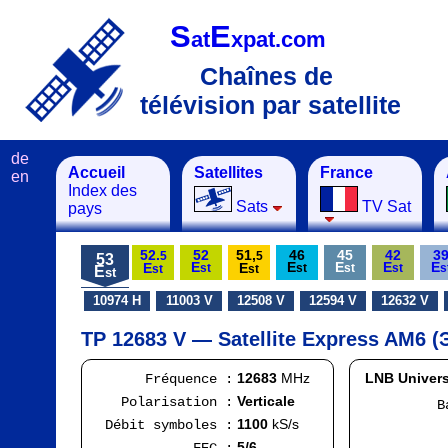
S
E
at
xpat.com
Chaînes de
télévision par satellite
de
Accueil
Satellites
France
en
Index des
Sats
TV Sat
pays
52.
52
51,
46
45
42
3
5
5
53
E
E
E
E
E
E
E
st
st
st
st
s
E
st
st
st
10974 H
11003 V
12508 V
12594 V
12632 V
TP 12683 V — Satellite Express AM6 (
12683
MHz
LNB Univers
Fréquence :
Verticale
Polarisation :
Bande
FI
1100
kS/s
Débit symboles :
Ran
5/6