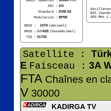
30000
kS/s
Débit symboles :
Ran
2/3
FEC :
Oscillate
DVB-S2
Standard :
BIS (bande
950 MHz ≤
8PSK
Modulation :
1070
ONID :
(décimal)
0x0
42E
ONID :
(hexadécimal)
31702
TID :
Tür
Satellite :
E
3A W
Faisceau :
FTA
Chaînes en cla
V
30000
KADIRGA TV