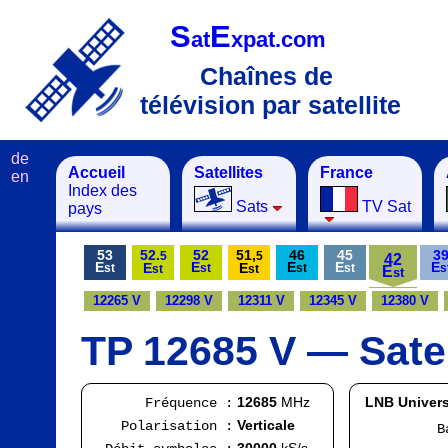
S
E
at
xpat.com
Chaînes de
télévision par satellite
de
Accueil
Satellites
France
en
Index des
Sats
TV Sat
pays
53
52.
52
51,
46
45
3
5
5
42
E
E
E
E
E
E
E
st
st
st
st
s
st
st
E
st
12265 V
12298 V
12311 V
12345 V
12380 V
TP 12685 V — Satel
12685
MHz
LNB Univers
Fréquence :
Verticale
Polarisation :
Bande
FI