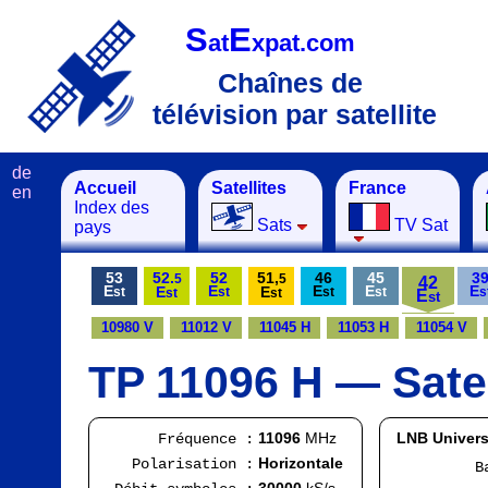
S
E
at
xpat.com
Chaînes de
télévision par satellite
de
Accueil
Satellites
France
en
Index des
Sats
TV Sat
pays
53
52.
52
51,
46
45
3
5
5
42
E
E
E
E
E
E
E
st
st
st
st
s
st
st
E
st
10980 V
11012 V
11045 H
11053 H
11054 V
TP 11096 H — Satel
11096
MHz
LNB Univers
Fréquence :
Horizontale
Polarisation :
Bande
FI