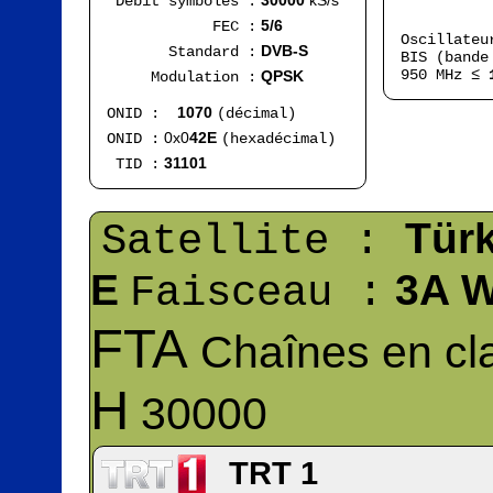
30000
kS/s
Débit symboles :
Ran
5/6
FEC :
Oscillate
DVB-S
Standard :
BIS (bande
950 MHz ≤
QPSK
Modulation :
1070
ONID :
(décimal)
0x0
42E
ONID :
(hexadécimal)
31101
TID :
Tür
Satellite :
E
3A W
Faisceau :
FTA
Chaînes en cla
H
30000
TRT 1