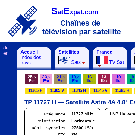
S
E
at
xpat.com
Chaînes de
télévision par satellite
de
Accueil
Satellites
France
en
Index des
Sats
TV Sat
pays
25,
23,
21,
19,
16
13
10
9
5
5
5
2
E
E
E
E
E
E
E
E
st
st
st
s
st
st
st
st
11305 H
11305 V
11345 H
11345 V
11385 H
TP 11727 H — Satellite Astra 4A 4.8° E
11727
MHz
LNB Univers
Fréquence :
Horizontale
Polarisation :
Bande
FI
27500
kS/s
Débit symboles :
Ran
3/4