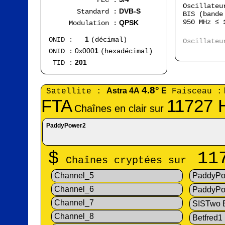
FEC :
Oscillate
DVB-S
Standard :
BIS (bande
950 MHz ≤
QPSK
Modulation :
Ran
1
ONID :
(décimal)
Oscillate
FI
0x000
1
ONID :
(hexadécimal)
201
TID :
4.8°
Astra 4A
E
Satellite :
Faisceau :
FTA
11727 
Chaînes en clair sur
PaddyPower2
$
11
Chaînes cryptées sur
Channel_5
PaddyPo
Channel_6
PaddyPo
Channel_7
SISTwo
Channel_8
Betfred1