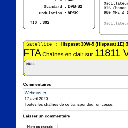
FEC :
Oscillateu
DVB-S2
Standard :
BIS (bande
950 MHz ≤
8PSK
Modulation :
Ran
302
TID :
Oscillateu
FI
Hispasat 30W-5 (Hispasat 1E)
Satellite :
FTA
11811 
Chaînes en clair sur
NULL
Commentaires
Webmaster
17 avril 2020

Toutes les chaînes de ce transpondeur on cessé.
Laisser un commentaire
Nom ou pseudo