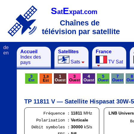
S
E
at
xpat.com
Chaînes de
télévision par satellite
de
Accueil
Satellites
France
en
Index des
Sats
TV Sat
pays
3
1,
1
3
4
5
7
8
9
E
O
O
O
O
O
O
E
st
uest
uest
uest
uest
uest
ue
st
TP 11811 V — Satellite Hispasat 30W-5
11811
MHz
LNB Univers
Fréquence :
Verticale
Polarisation :
Bande
FI
30000
kS/s
Débit symboles :
Ran
5/6