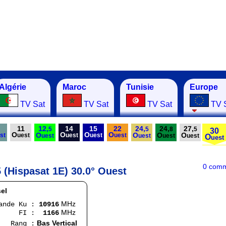
Algérie
Maroc
Tunisie
Europe
TV Sat
TV Sat
TV Sat
TV 
11
12,
14
15
22
24,
24,
27,
5
5
8
5
30
O
O
O
O
O
O
O
O
st
uest
uest
uest
uest
uest
uest
uest
uest
O
uest
0 comm
 (Hispasat 1E) 30.0° Ouest
el
MHz
 Ku :
10916
MHz
 :
1166
Bas Vertical
g :