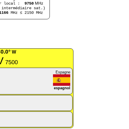
MHz
ur local :
9750
 intermédiaire sat.)
1166
MHz ≤ 2150 MHz
30.0°
W
V
7500
Espagne
espagnol