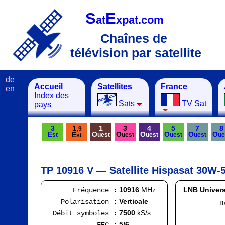
S
E
at
xpat.com
Chaînes de
télévision par satellite
de
Accueil
Satellites
France
en
Index des
Sats
TV Sat
pays
3
1,
1
3
4
5
7
8
9
E
O
O
O
O
O
O
E
st
uest
uest
uest
uest
uest
ue
st
TP 10916 V — Satellite Hispasat 30W-5
10916
MHz
LNB Univers
Fréquence :
Verticale
Polarisation :
Bande
FI
7500
kS/s
Débit symboles :
Ran
5/6