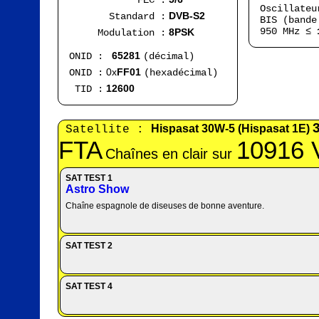
FEC :
Oscillate
DVB-S2
Standard :
BIS (bande
950 MHz ≤
8PSK
Modulation :
65281
ONID :
(décimal)
0x
FF01
ONID :
(hexadécimal)
12600
TID :
Hispasat 30W-5 (Hispasat 1E)
Satellite :
FTA
10916 
Chaînes en clair sur
SAT TEST 1
Astro Show
Chaîne espagnole de diseuses de bonne aventure.
SAT TEST 2
SAT TEST 4