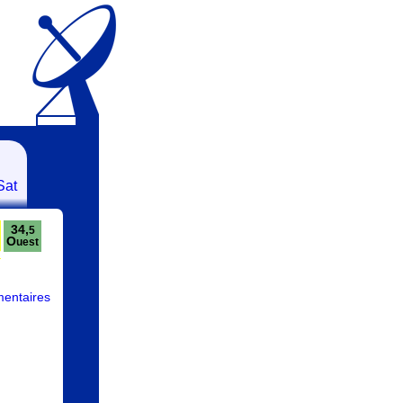
Sat
34,
5
O
uest
entaires