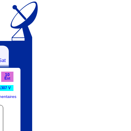
Sat
10
E
st
1307 V
entaires