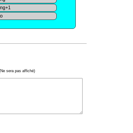
ng+1
to
Ne sera pas affiché)