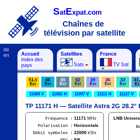
S
E
at
xpat.com
Chaînes de
télévision par satellite
de
Accueil
Satellites
France
en
Index des
Sats
TV Sat
pays
51,
46
45
42
39
36
33
31,
5
E
E
E
E
E
E
E
E
st
st
st
st
st
st
st
s
11068 V
11082 H
11097 V
11112 H
11127 V
TP 11171 H — Satellite Astra 2G 28.2° 
11171
MHz
LNB Univers
Fréquence :
Horizontale
Polarisation :
Bande
FI
22000
kS/s
Débit symboles :
Ran
5/6