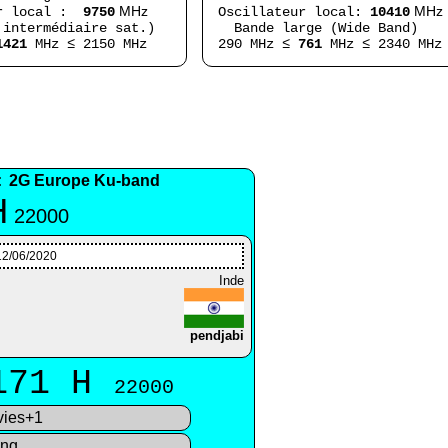
MHz
MHz
r local :
9750
Oscillateur local:
10410
 intermédiaire sat.)
Bande large (Wide Band)
1421
MHz ≤ 2150 MHz
290 MHz ≤
761
MHz ≤ 2340 MHz
2G Europe Ku-band
:
H
22000
12/06/2020
Inde
pendjabi
171 H
22000
ies+1
ng