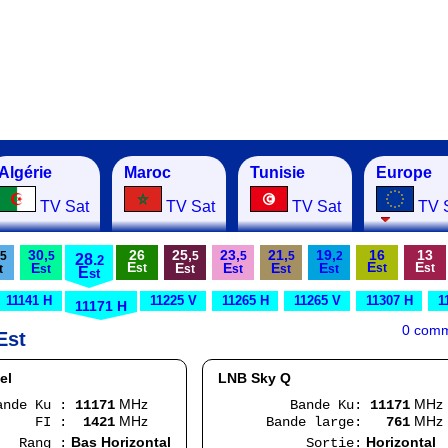
Algérie
Maroc
Tunisie
Europe
TV Sat
TV Sat
TV Sat
TV 
30,
26
25,
23,
21,
19,
16
13
5
5
5
5
5
2
28.
2
E
E
E
E
E
E
E
E
st
st
st
t
st
st
st
st
st
E
st
11141 H
11225 V
11265 H
11265 V
11307 H
1
11171 H
0 comm
Est
el
LNB Sky Q
MHz
MHz
 Ku :
11171
Bande Ku:
11171
MHz
MHz
 :
1421
Bande large:
761
Bas Horizontal
Horizontal
g :
Sortie: