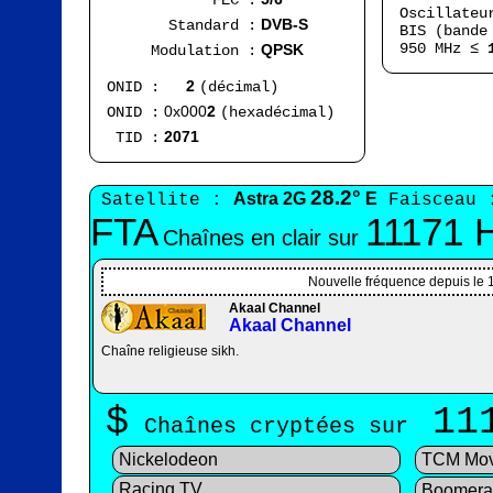
FEC :
Oscillateu
DVB-S
Standard :
BIS (bande
950 MHz ≤
QPSK
Modulation :
2
ONID :
(décimal)
0x000
2
ONID :
(hexadécimal)
2071
TID :
28.2°
Astra 2G
E
Satellite :
Faisceau 
FTA
11171 
Chaînes en clair sur
Nouvelle fréquence depuis le 
Akaal Channel
Akaal Channel
Chaîne religieuse sikh.
$
11
Chaînes cryptées sur
Nickelodeon
TCM Mov
Racing TV
Boomera