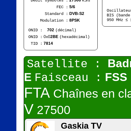
27500
kS/s
Débit symboles :
Ran
5/6
FEC :
Oscillate
DVB-S2
Standard :
BIS (bande
950 MHz ≤
8PSK
Modulation :
702
ONID :
(décimal)
0x0
2BE
ONID :
(hexadécimal)
7814
TID :
Bad
Satellite :
E
FSS 
Faisceau :
FTA
Chaînes en cla
V
27500
Gaskia TV