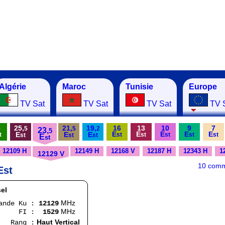
Algérie
Maroc
Tunisie
Europe
TV Sat
TV Sat
TV Sat
TV 
6
25,
21,
19,
16
13
10
9
7
5
5
2
23,
5
E
E
E
E
E
E
E
E
t
st
st
st
st
st
st
st
st
E
st
12109 H
12149 H
12168 V
12187 H
12343 H
1
12129 V
10 comm
Est
el
MHz
 Ku :
12129
MHz
 :
1529
Haut Vertical
g :