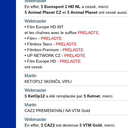
Webmaster
En effet, $ 
Eurosport 1 HD NL
 a cessé, merci.

$ 
Animal Planet CZ
 et $ 
Animal Planet
 ont cessé aussi.
Webmaster
• Film Europe HD INT

et les chaînes avec le suffixe 
PRELADTE
• Film+ - 
PRELADTE
• Filmbox Stars - 
PRELADTE
• Filmbox Premium - 
PRELADTE
• UP NETWORK CZ - 
PRELADTE
• Film Europe HD - 
PRELADTE
ont cessé.
Martin
KETOP12 SKONČIL VIPLI
Webmaster
$ 
KetOp12
 a été remplacée par $ 
Ketnet
, merci.
Martin
CAZ2 PREMENOVALI NA VTM Gold
Webmaster
En effet, $ 
CAZ2
 est devenue $ 
VTM Gold
, merci.