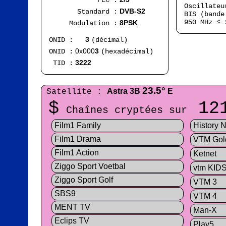
FEC :
Oscillate
DVB-S2
Standard :
BIS (bande
950 MHz ≤
8PSK
Modulation :
3
ONID :
(décimal)
0x000
3
ONID :
(hexadécimal)
3222
TID :
23.5°
Astra 3B
E
Satellite :
$
12
Chaînes cryptées sur
Film1 Family
History 
Film1 Drama
VTM Gol
Film1 Action
Ketnet
Ziggo Sport Voetbal
vtm KID
Ziggo Sport Golf
VTM 3
SBS9
VTM 4
MENT TV
Man-X
Eclips TV
Play5