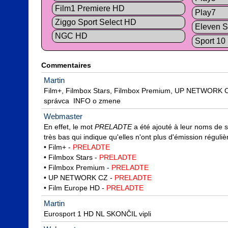
Film1 Premiere HD
Play7
Ziggo Sport Select HD
Eleven S
NGC HD
Sport 10
Commentaires
Martin
Film+, Filmbox Stars, Filmbox Premium, UP NETWORK C
správca  INFO o zmene
Webmaster
En effet, le mot 
PRELADTE
 a été ajouté à leur noms de se
très bas qui indique qu'elles n'ont plus d'émission régulièr
• Film+ - 
PRELADTE
• Filmbox Stars - 
PRELADTE
• Filmbox Premium - 
PRELADTE
• UP NETWORK CZ - 
PRELADTE
• Film Europe HD - 
PRELADTE
Martin
Eurosport 1 HD NL SKONČIL vipli