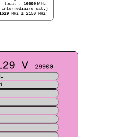
MHz
ur local :
10600
 intermédiaire sat.)
1529
MHz ≤ 2150 MHz
129 V
29900
NL
d
S