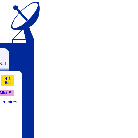
Sat
4,
8
E
st
2363 V
entaires