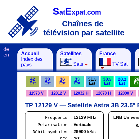
S
E
at
xpat.com
Chaînes de
télévision par satellite
de
Accueil
Satellites
France
en
Index des
Sats
TV Sat
pays
42
39
36
33
31,
30,
28.
2
5
5
2
E
E
E
E
E
E
E
E
st
st
st
st
s
st
st
st
11973 V
12012 V
12032 H
12070 H
12090 V
TP 12129 V — Satellite Astra 3B 23.5° 
12129
MHz
LNB Univers
Fréquence :
Verticale
Polarisation :
Bande
FI
29900
kS/s
Débit symboles :
Ran
2/3