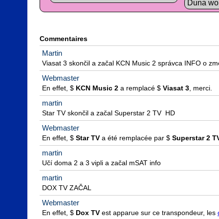
Duna wo
Commentaires
Martin
Viasat 3 skončil a začal KCN Music 2 správca INFO o zm
Webmaster
En effet, $ 
KCN Music 2
 a remplacé $ 
Viasat 3
, merci.
martin
Star TV skončil a začal Superstar 2 TV  HD
Webmaster
En effet, $ 
Star TV
 a été remplacée par $ 
Superstar 2 T
martin
Učí doma 2 a 3 vipli a začal mSAT info
martin
DOX TV ZAČAL
Webmaster
En effet, $ 
Dox TV
 est apparue sur ce transpondeur, les 