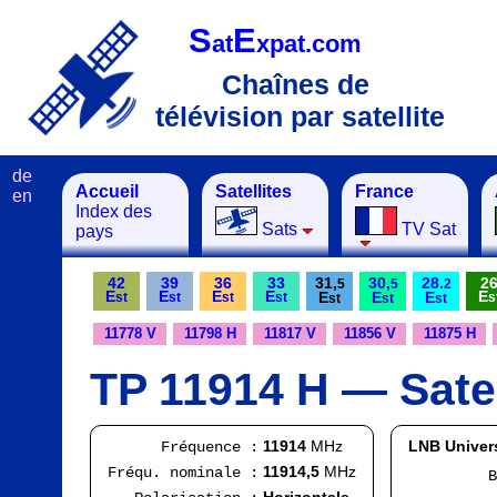
S
E
at
xpat.com
Chaînes de
télévision par satellite
de
Accueil
Satellites
France
en
Index des
Sats
TV Sat
pays
42
39
36
33
31,
30,
28.
2
5
5
2
E
E
E
E
E
E
E
E
st
st
st
st
s
st
st
st
11778 V
11798 H
11817 V
11856 V
11875 H
TP 11914 H — Satel
11914
MHz
LNB Univer
Fréquence :
11914,5
MHz
Fréqu. nominale :
Bande
FI