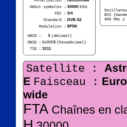
Horizontale
Polarisation :
Ran
30000
kS/s
Débit symboles :
Oscillate
3/4
FEC :
BIS (bande
950 MHz ≤
DVB-S2
Standard :
8PSK
Modulation :
3
ONID :
(décimal)
0x000
3
ONID :
(hexadécimal)
3211
TID :
Ast
Satellite :
E
Euro
Faisceau :
wide
FTA
Chaînes en cla
H
30000