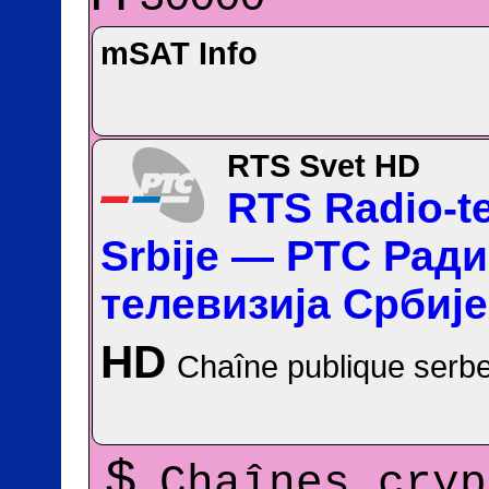
mSAT Info
RTS Svet HD
RTS Radio-te
Srbije — PTC Ради
телевизија Србије
HD
Chaîne publique serbe
$
Chaînes cryp