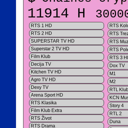
11914 H
3000
RTS 1 HD
RTS Kol
RTS 2 HD
RTS Tre
SUPERSTAR TV HD
RTS Muz
Superstar 2 TV HD
RTS Pole
Film Klub
RTS 3 H
Decija TV
Dox TV
Kitchen TV HD
M1
Agro TV HD
M2
Dexy TV
RTL Klu
Arena Sport HD
KCN Mus
RTS Klasika
Story 4
Film Klub Extra
RTL 2
RTS Život
Duna
RTS Drama