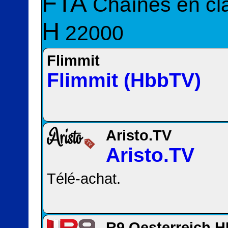
FTA
Chaînes en cla
H
22000
Flimmit
Flimmit (HbbTV)
Aristo.TV
Aristo.TV
Télé-achat.
R9 Oesterreich 