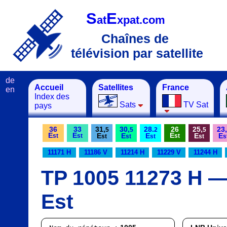
S
E
at
xpat.com
Chaînes de
télévision par satellite
de
Accueil
Satellites
France
en
Index des
Sats
TV Sat
pays
36
33
31,
30,
28.
26
25,
23,
5
5
2
5
E
E
E
E
E
E
E
E
st
st
st
st
st
st
st
s
11171 H
11186 V
11214 H
11229 V
11244 H
TP 1005 11273 H — 
Est