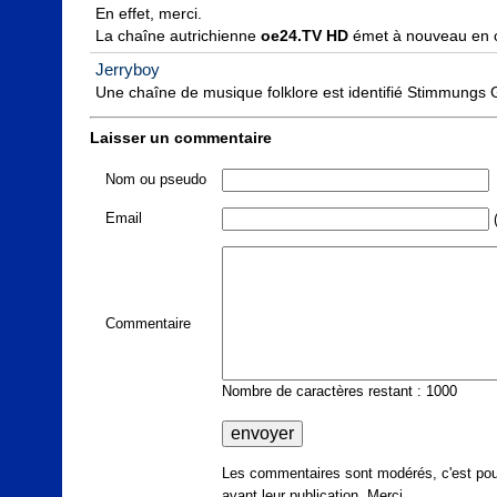
En effet, merci.

La chaîne autrichienne 
oe24.TV HD
 émet à nouveau en c
Jerryboy
Une chaîne de musique folklore est identifié Stimmungs 
Laisser un commentaire
Nom ou pseudo
Email
(
Commentaire
Nombre de caractères restant : 1000
Les commentaires sont modérés, c'est pour
avant leur publication. Merci.