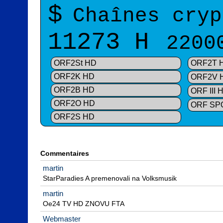
$
Chaînes cryp
11273 H
2200
ORF2St HD
ORF2T 
ORF2K HD
ORF2V 
ORF2B HD
ORF III 
ORF2O HD
ORF SP
ORF2S HD
Commentaires
martin
StarParadies A premenovali na Volksmusik
martin
Oe24 TV HD ZNOVU FTA
Webmaster