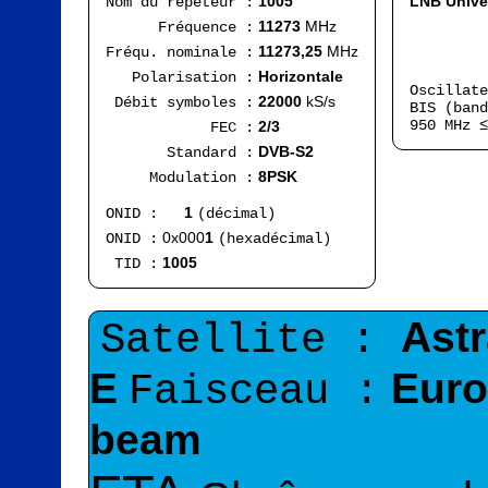
1005
LNB Unive
Nom du répéteur :
11273
MHz
Fréquence :
Band
F
11273,25
MHz
Fréqu. nominale :
Ra
Horizontale
Polarisation :
Oscillat
22000
kS/s
Débit symboles :
BIS (band
950 MHz 
2/3
FEC :
DVB-S2
Standard :
8PSK
Modulation :
1
ONID :
(décimal)
0x000
1
ONID :
(hexadécimal)
1005
TID :
Ast
Satellite :
E
Euro
Faisceau :
beam