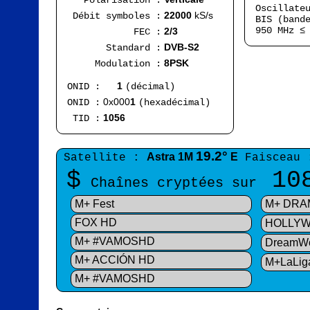
Polarisation :
Oscillate
22000
kS/s
Débit symboles :
BIS (band
950 MHz 
2/3
FEC :
DVB-S2
Standard :
8PSK
Modulation :
1
ONID :
(décimal)
0x000
1
ONID :
(hexadécimal)
1056
TID :
19.2°
Astra 1M
E
Satellite :
Faisceau 
$
10
Chaînes cryptées sur
M+ Fest
M+ DRA
FOX HD
HOLLY
M+ #VAMOSHD
DreamW
M+ ACCIÓN HD
M+LaLi
M+ #VAMOSHD