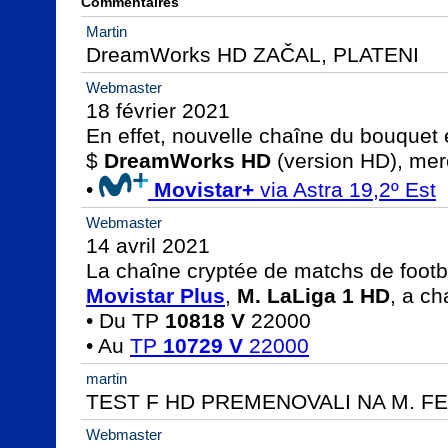
Commentaires
Martin
DreamWorks HD ZAČAL, PLATENI
Webmaster
18 février 2021

En effet, nouvelle chaîne du bouquet 
$ 
DreamWorks HD
 (version HD), merc
• 
Movistar+
 via Astra 19,2º Est
Webmaster
14 avril 2021

Movistar Plus
, 
M. LaLiga 1 HD
, a ch
• Du TP 
10818 V
 22000

• Au 
TP 
10729 V
 22000
martin
TEST F HD PREMENOVALI NA M. F
Webmaster