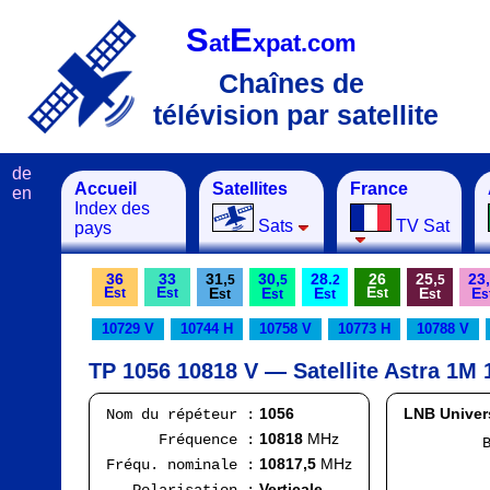
S
E
at
xpat.com
Chaînes de
télévision par satellite
de
Accueil
Satellites
France
en
Index des
Sats
TV Sat
pays
36
33
31,
30,
28.
26
25,
23,
5
5
2
5
E
E
E
E
E
E
E
E
st
st
st
st
st
st
st
s
10729 V
10744 H
10758 V
10773 H
10788 V
TP 1056 10818 V — Satellite Astra 1M 
1056
LNB Univer
Nom du répéteur :
10818
MHz
Fréquence :
Band
F
10817,5
MHz
Fréqu. nominale :
Ran
Verticale