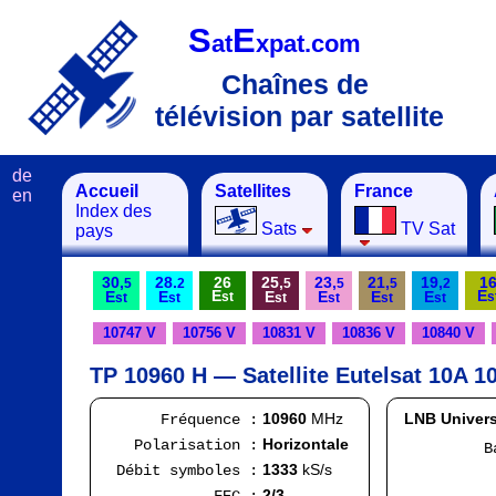
S
E
at
xpat.com
Chaînes de
télévision par satellite
de
Accueil
Satellites
France
en
Index des
Sats
TV Sat
pays
30,
28.
26
25,
23,
21,
19,
1
5
2
5
5
5
2
E
E
E
E
E
E
E
E
st
s
st
st
st
st
st
st
10747 V
10756 V
10831 V
10836 V
10840 V
TP 10960 H — Satellite Eutelsat 10A 10
10960
MHz
LNB Univers
Fréquence :
Horizontale
Polarisation :
Bande
FI
1333
kS/s
Débit symboles :
Ran
2/3