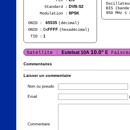
FEC :
Oscillate
DVB-S2
Standard :
BIS (bande
950 MHz ≤
8PSK
Modulation :
65535
ONID :
(décimal)
0x
FFFF
ONID :
(hexadécimal)
1
TID :
10.0°
Eutelsat 10A
E
Satellite :
Faisce
Commentaires
Laisser un commentaire
Nom ou pseudo
Email
(
Commentaire