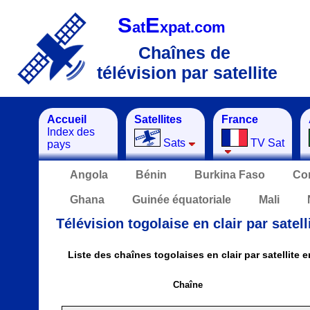
S
E
at
xpat.com
Chaînes de
télévision par satellite
Accueil
Satellites
France
Index des
Sats
TV Sat
pays
Angola
Bénin
Burkina Faso
Co
Ghana
Guinée équatoriale
Mali
Télévision togolaise en clair par satell
Liste des chaînes togolaises en clair par satellite 
Chaîne