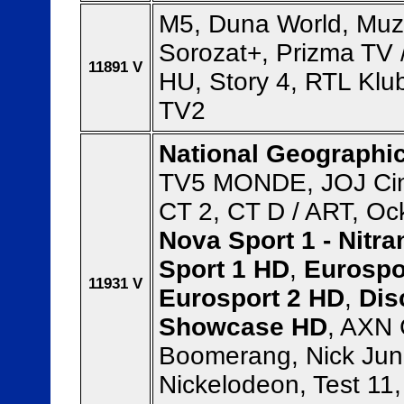
M5, Duna World, Muz
Sorozat+, Prizma TV 
11891 V
HU, Story 4, RTL Klub
TV2
National Geographi
TV5 MONDE, JOJ Cin
CT 2, CT D / ART, O
Nova Sport 1 - Nitra
Sport 1 HD
,
Eurospo
11931 V
Eurosport 2 HD
,
Dis
Showcase HD
, AXN
Boomerang, Nick Juni
Nickelodeon, Test 11