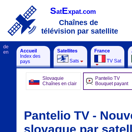
S
E
at
xpat.com
Chaînes de
télévision par satellite
de
Accueil
Satellites
France
en
Index des
Sats
TV Sat
pays
Slovaquie
Pantelio TV
Chaînes en clair
Bouquet payant
Pantelio TV - Nou
slovaque par satell