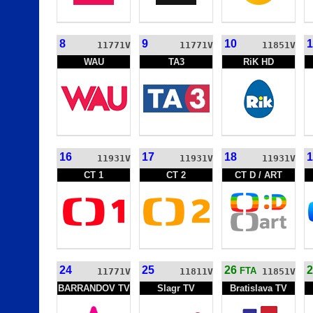
8
9
10
1
11771V
11771V
11851V
WAU
TA3
RiK HD
16
17
18
1
11931V
11931V
11931V
CT 1
CT 2
CT D / ART
24
25
26
2
FTA
11771V
11811V
11851V
BARRANDOV TV
Slagr TV
Bratislava TV