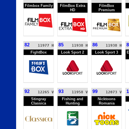
Filmbox Family
FilmBox Extra
FilmBox
HD
Premium
82
85
86
8
11977 H
11938 H
11938 H
FightBox
Look Sport 2
Look Sport 3
E
92
93
99
1
12265 V
11958 V
12073 V
Stingray
Fishing and
Nicktoons
Classica
Hunting
Romania