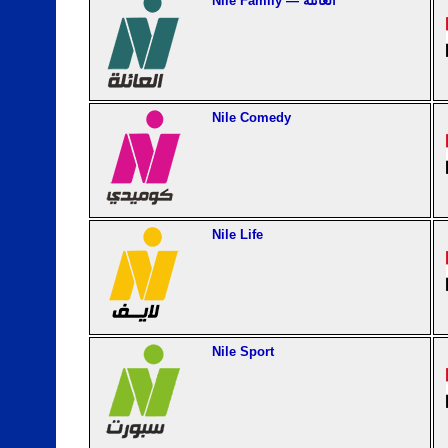
Nile Family — العائلة
Nile Comedy
Nile Life
Nile Sport