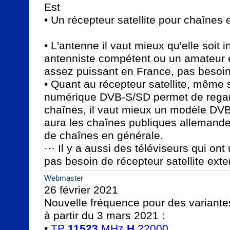
Est

• Un récepteur satellite pour chaînes e
• L'antenne il vaut mieux qu'elle soit i
antenniste compétent ou un amateur éc
assez puissant en France, pas besoin
• Quant au récepteur satellite, même 
numérique DVB-S/SD permet de regar
chaînes, il vaut mieux un modèle DVB
aura les chaînes publiques allemandes
de chaînes en générale.

··· Il y a aussi des téléviseurs qui ont 
pas besoin de récepteur satellite ext
Webmaster
26 février 2021

Nouvelle fréquence pour des variant
à partir du 3 mars 2021 :

• 
TP 
11523
 MHz 
H
 22000