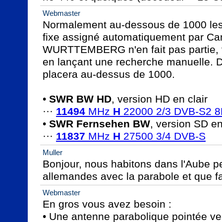
Webmaster
Normalement au-dessous de 1000 les
fixe assigné automatiquement par C
WURTTEMBERG n'en fait pas partie, vo
en lançant une recherche manuelle. Dan
placera au-dessus de 1000.

• 
SWR BW HD
, version HD en clair

··· 
11494
 MHz 
H
 22000 2/3 DVB-S2 
• 
SWR Fernsehen BW
, version SD en 
··· 
11837
 MHz 
H
 27500 3/4 DVB-S
Muller
Bonjour, nous habitons dans l'Aube pe
allemandes avec la parabole et que faut
Webmaster
En gros vous avez besoin :

• Une antenne parabolique pointée vers 