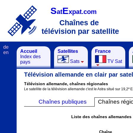
S
E
at
xpat.com
Chaînes de
télévision par satellite
de
Accueil
Satellites
France
en
Index des
Sats
TV Sat
pays
Télévision allemande en clair par satel
Télévision allemande, chaînes régionales
Le satellite de la télévision allemande c'est le Astra situé sur 19,2º E
Chaînes publiques
Chaînes régi
Liste des chaînes allemandes l
Chaîne