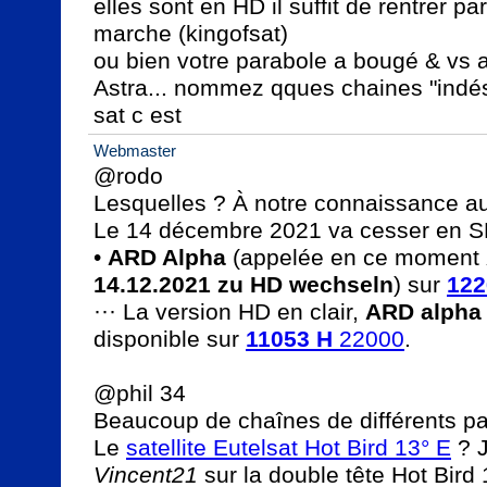
elles sont en HD il suffit de rentrer p
marche (kingofsat)

ou bien votre parabole a bougé & vs av
Astra... nommez qques chaines "indési
sat c est
Webmaster
@rodo

Lesquelles ? À notre connaissance a
Le 14 décembre 2021 va cesser en SD
• 
ARD Alpha
 (appelée en ce moment 
14.12.2021 zu HD wechseln
) sur 
122
··· La version HD en clair, 
ARD alpha
disponible sur 
11053 H
 22000
.

@phil 34

Beaucoup de chaînes de différents pa
Le 
satellite Eutelsat Hot Bird 13° E
Vincent21
 sur la double tête Hot Bird 