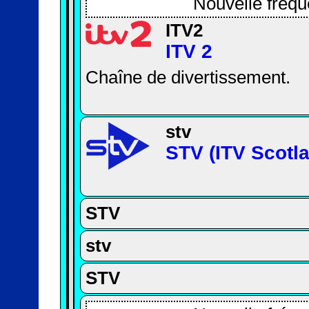
Nouvelle fréqu
ITV2
ITV 2
Chaîne de divertissement.
stv
STV (ITV Scotl
STV
stv
STV