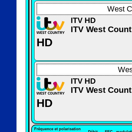
West C
ITV HD
ITV West Count
HD
Wes
ITV HD
ITV West Count
HD
Fréquence et polarisation
Débit
FEC
modulat