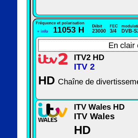
Fréquence et polarisation
Débit
FEC
modulat
11053 H
23000
3/4
DVB-S
+ info
En clair
ITV2 HD
ITV 2
HD
Chaîne de divertissem
ITV Wales HD
ITV Wales
HD