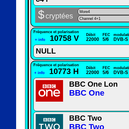
$
More4
cryptées
Channel 4+1
Fréquence et polarisation
Débit
FEC
modulat
10758 V
22000
5/6
DVB-S
+ info
NULL
Fréquence et polarisation
Débit
FEC
modulat
10773 H
22000
5/6
DVB-S
+ info
BBC One Lon
BBC One
BBC Two
BBC Two