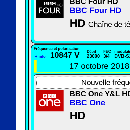
BBC Four HD
BBC Four HD
HD
Chaîne de té
Fréquence et polarisation
Débit
FEC
modulat
10847 V
23000
3/4
DVB-S
+ info
17 octobre 2018
Nouvelle fréqu
BBC One Y&L H
BBC One
HD