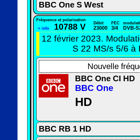
BBC One S West
Fréquence et polarisation
Débit
FEC
modulat
10788 V
23000
3/4
DVB-S
+ info
12 février 2023. Modulat
S 22 MS/s 5/6 à
Nouvelle fréqu
BBC One CI HD
BBC One
HD
BBC RB 1 HD