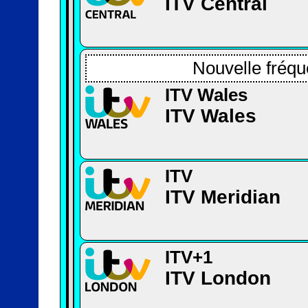
ITV Central
Nouvelle fréqu
ITV Wales
ITV Wales
ITV
ITV Meridian
ITV+1
ITV London