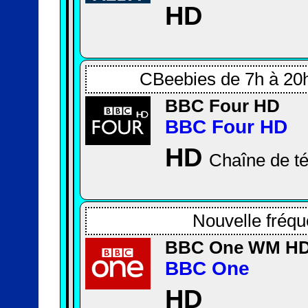
HD
CBeebies de 7h à 20
BBC Four HD
BBC Four HD
HD
Chaîne de té
Nouvelle fréqu
BBC One WM H
BBC One
HD