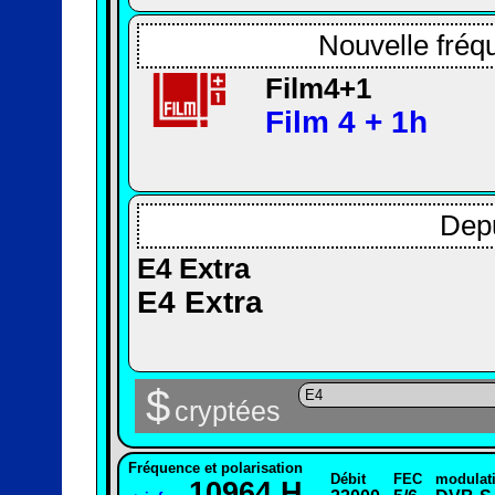
Nouvelle fréq
Film4+1
Film 4 + 1h
Depu
E4 Extra
E4 Extra
$
E4
cryptées
Fréquence et polarisation
Débit
FEC
modulat
10964 H