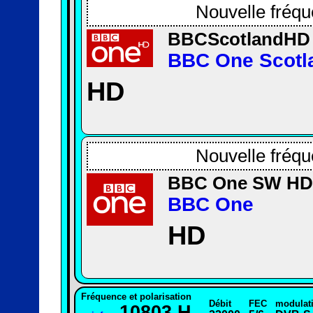
Nouvelle fréqu
BBCScotlandHD
BBC One Scotl
HD
Nouvelle fréqu
BBC One SW HD
BBC One
HD
Fréquence et polarisation
Débit
FEC
modulat
10803 H