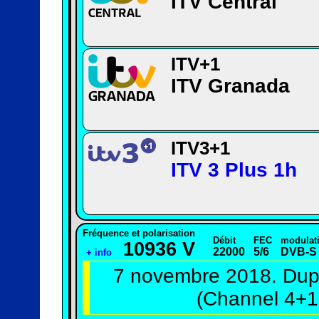
ITV Central
ITV+1
ITV Granada
ITV3+1
ITV 3 Plus 1h
Fréquence et polarisation
Débit
FEC
modulat
10936 V
22000
5/6
DVB-S
+ info
7 novembre 2018. Dupl
(Channel 4+1