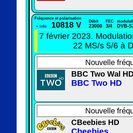
Fréquence et polarisation
Débit
FEC
modulat
10818 V
23000
3/4
DVB-S
+ info
7 février 2023. Modulati
22 MS/s 5/6 à 
Nouvelle fréq
BBC Two Wal H
BBC Two HD
Nouvelle fréq
CBeebies HD
Cbeebies