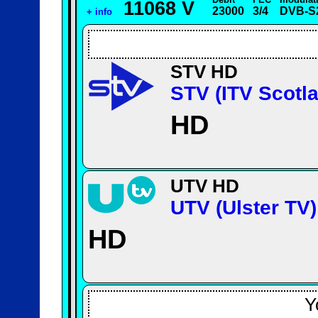
11068 V
23000
3/4
DVB-S
+ info
STV HD
STV (ITV Scotl
HD
UTV HD
UTV (Ulster TV)
HD
Y