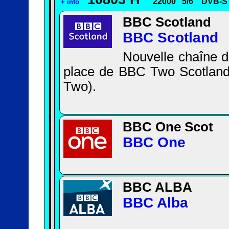
22000
5/6
DVB-S
+ info
BBC Scotland
BBC Scotland
Nouvelle chaîne d
place de BBC Two Scotland
Two).
BBC One Scot
BBC One
BBC ALBA
BBC Alba