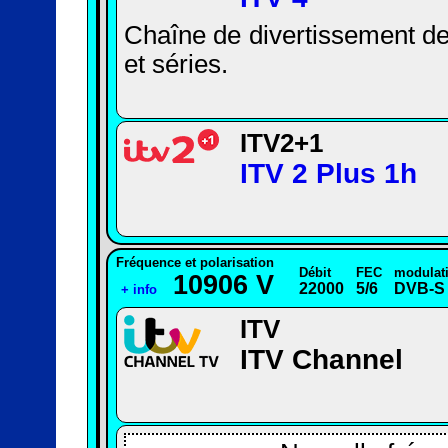
Chaîne de divertissement des
et séries.
ITV2+1
ITV 2 Plus 1h
Fréquence et polarisation
Débit
FEC
modulat
10906 V
22000
5/6
DVB-S
+ info
ITV
ITV Channel