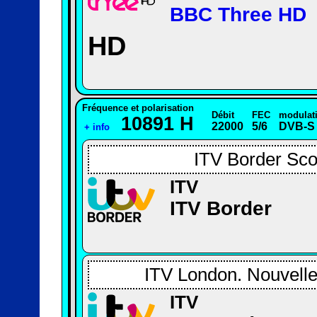
BBC Three HD
HD
Fréquence et polarisation
Débit
FEC
modulat
10891 H
22000
5/6
DVB-S
+ info
ITV Border Scot
ITV
ITV Border
ITV London. Nouvelle
ITV