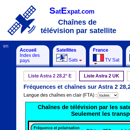
S
E
at
xpat.com
Chaînes de
télévision par satellite
en
Accueil
Satellites
France
Index des
Sats
TV Sat
pays
Liste Astra 2 28,2° E
Liste Astra 2 UK
Fréquences et chaînes sur Astra 2 28
Langue des chaînes en clair (FTA) :
Chaînes de télévision par les sate
Seulement les trans
Fréquence et polarisation