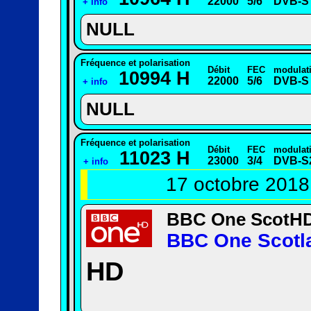
22000
5/6
DVB-S
+ info
NULL
Fréquence et polarisation
Débit
FEC
modulat
10994 H
22000
5/6
DVB-S
+ info
NULL
Fréquence et polarisation
Débit
FEC
modulat
11023 H
23000
3/4
DVB-S
+ info
17 octobre 2018
BBC One ScotH
BBC One Scotl
HD