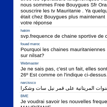
nous sommes Free Bouygues Sfr Orang
souscrire les tv Mauritanie . Ya quelq
était chez Bouygues plus maintenant .
votre réponse
hakim
svp.frequence de chaine sportive de
fouad maroc
Pourquoi les chaines mauritaniennes n
sur nilsat?
Webmaster
Je ne sais pas, c'est un fait, elles son
26º Est comme on l'indique ci-dessus
narcissco
قنوات المريتانية على قمر نيل سات وشكرا
BME
Je voudrai savoir les nouvelles frequ