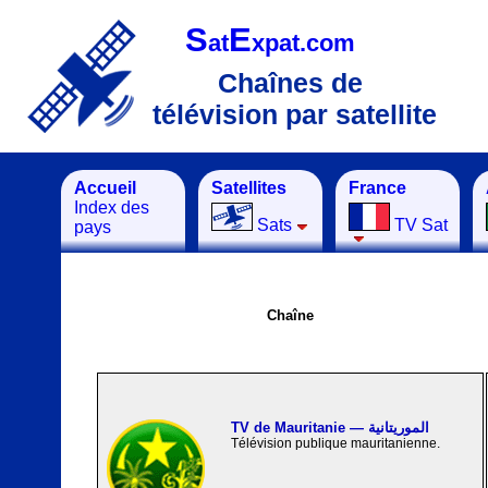
S
E
at
xpat.com
Chaînes de
télévision par satellite
Accueil
Satellites
France
Index des
Sats
TV Sat
pays
Chaîne
TV de Mauritanie — الموريتانية
Télévision publique mauritanienne.