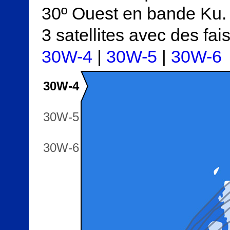
30º Ouest en bande Ku.
3 satellites avec des f
30W-4
|
30W-5
|
30W-6
30W-4
30W-5
30W-6