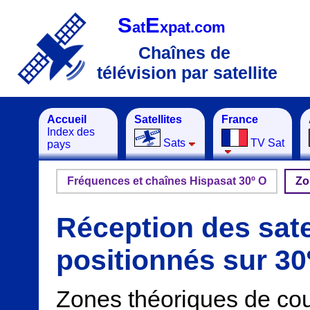
S
E
at
xpat.com
Chaînes de
télévision par satellite
Accueil
Satellites
France
Index des
Sats
TV Sat
pays
Fréquences et chaînes Hispasat 30º O
Zo
Réception des sate
positionnés sur 30
Zones théoriques de cou